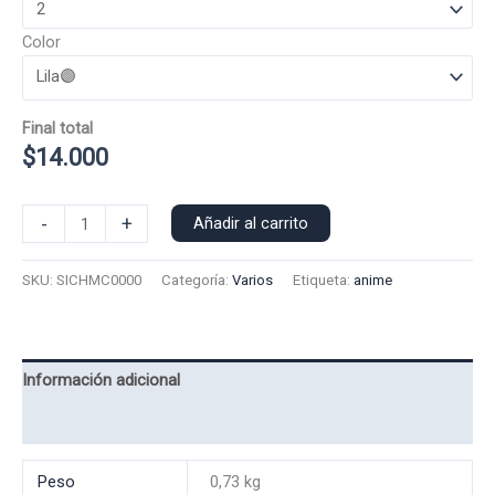
Color
Final total
$
14.000
Polera
-
+
Añadir al carrito
Manga
Corta
SKU:
SICHMC0000
Categoría:
Varios
Etiqueta:
anime
Soichi
0000
cantidad
Información adicional
Valoraciones (0)
Peso
0,73 kg