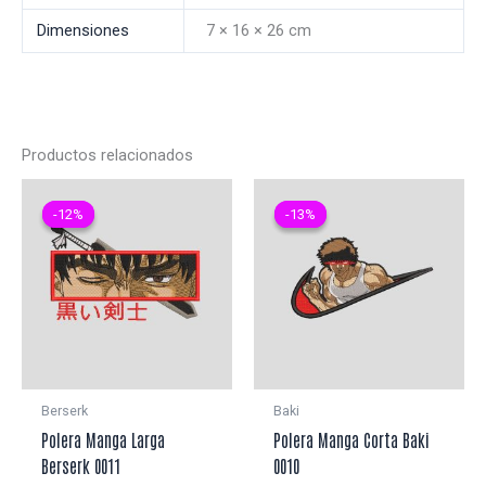
Dimensiones
7 × 16 × 26 cm
Productos relacionados
-12%
-12%
-13%
-13%
Berserk
Baki
Polera Manga Larga
Polera Manga Corta Baki
Berserk 0011
0010