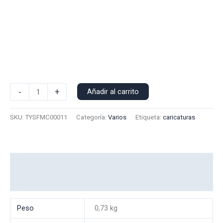
Polera
-
+
Añadir al carrito
Manga
Corta
SKU:
TYSFMC00011
Categoría:
Varios
Etiqueta:
caricaturas
Taylor
Swift
00011
cantidad
Información adicional
Valoraciones (0)
Peso
0,73 kg