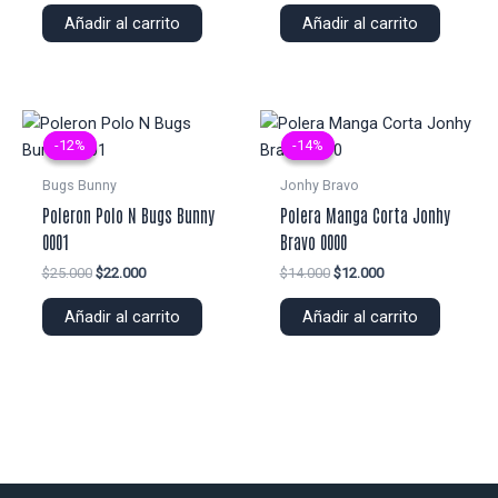
original
actual
original
actual
Añadir al carrito
Añadir al carrito
era:
es:
era:
es:
$22.000.
$18.000.
$14.000.
$12.000.
-12%
-12%
-14%
-14%
Bugs Bunny
Jonhy Bravo
Poleron Polo N Bugs Bunny
Polera Manga Corta Jonhy
0001
Bravo 0000
El
El
El
El
$
25.000
$
22.000
$
14.000
$
12.000
precio
precio
precio
precio
original
actual
original
actual
Añadir al carrito
Añadir al carrito
era:
es:
era:
es:
$25.000.
$22.000.
$14.000.
$12.000.