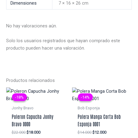
Dimensiones
7 × 16 × 26 cm
No hay valoraciones aún.
Solo los usuarios registrados que hayan comprado este
producto pueden hacer una valoración.
Productos relacionados
-18%
-18%
-14%
-14%
Jonhy Bravo
Bob Esponja
Poleron Capucha Jonhy
Polera Manga Corta Bob
Bravo 0000
Esponja 0001
El
El
El
El
$
22.000
$
18.000
$
14.000
$
12.000
precio
precio
precio
precio