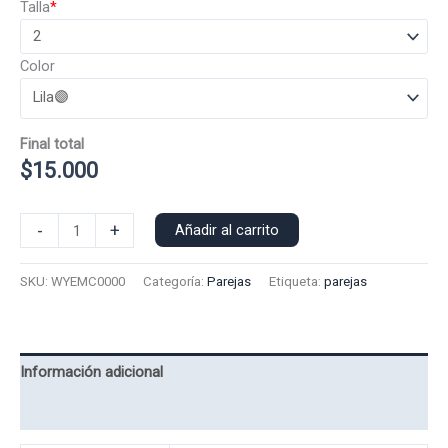
Talla
*
Color
Final total
$
15.000
Polera
-
+
Añadir al carrito
Manga
Corta
SKU:
WYEMC0000
Categoría:
Parejas
Etiqueta:
parejas
Wall-
E
&
Eva
Información adicional
0000
Valoraciones (0)
cantidad