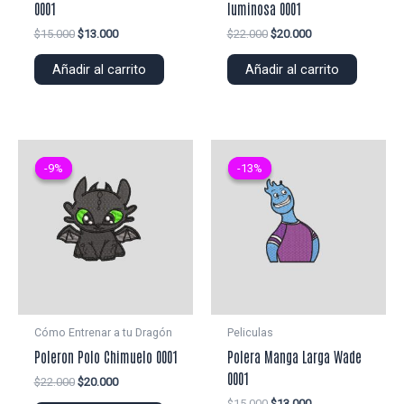
0001
luminosa 0001
El
El
El
El
$
15.000
$
13.000
$
22.000
$
20.000
precio
precio
precio
precio
original
actual
original
actual
Añadir al carrito
Añadir al carrito
era:
es:
era:
es:
$15.000.
$13.000.
$22.000.
$20.000.
-9%
-9%
-13%
-13%
Cómo Entrenar a tu Dragón
Peliculas
Poleron Polo Chimuelo 0001
Polera Manga Larga Wade
0001
El
El
$
22.000
$
20.000
precio
precio
El
El
$
15.000
$
13.000