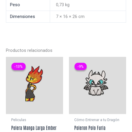
Peso
0,73 kg
Dimensiones
7 × 16 × 26 cm
Productos relacionados
-13%
-13%
-9%
-9%
Peliculas
Cómo Entrenar a tu Dragón
Polera Manga Larga Ember
Poleron Polo Furia