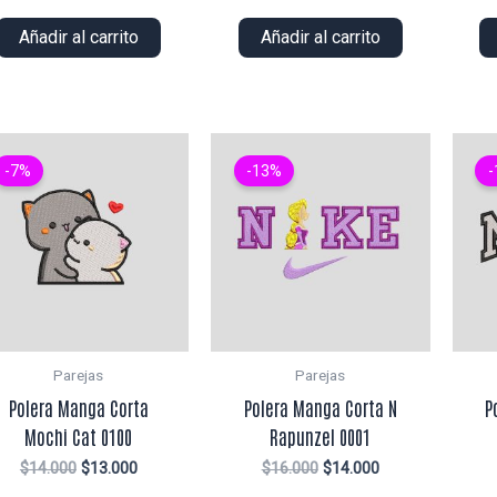
precio
precio
precio
precio
original
actual
original
actual
Añadir al carrito
Añadir al carrito
era:
es:
era:
es:
$14.000.
$12.000.
$14.000.
$12.000.
-7%
-13%
-
Parejas
Parejas
Polera Manga Corta
Polera Manga Corta N
P
Mochi Cat 0100
Rapunzel 0001
El
El
El
El
$
14.000
$
13.000
$
16.000
$
14.000
precio
precio
precio
precio