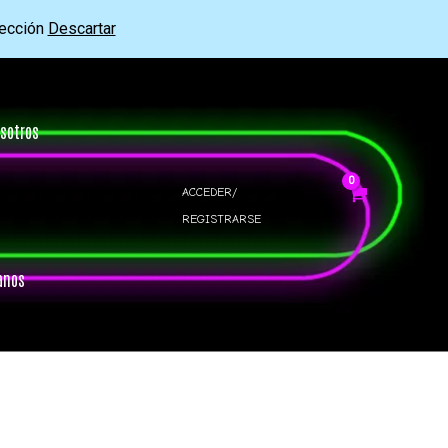
rección
Descartar
sotros
ACCEDER/
REGISTRARSE
anos