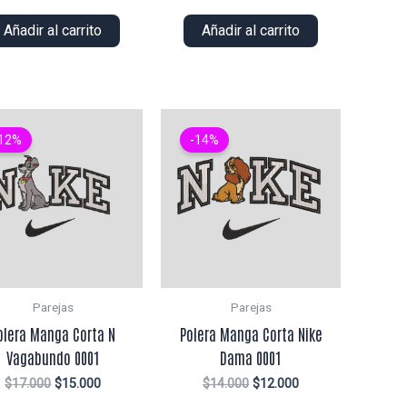
precio
precio
precio
precio
original
actual
original
actual
Añadir al carrito
Añadir al carrito
era:
es:
era:
es:
$14.000.
$13.000.
$14.000.
$13.000.
12%
-14%
Parejas
Parejas
olera Manga Corta N
Polera Manga Corta Nike
Vagabundo 0001
Dama 0001
El
El
El
El
$
17.000
$
15.000
$
14.000
$
12.000
precio
precio
precio
precio