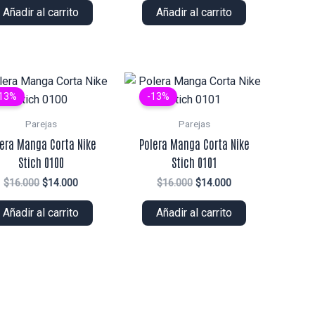
original
actual
original
actual
Añadir al carrito
Añadir al carrito
era:
es:
era:
es:
$17.000.
$15.000.
$14.000.
$12.000.
13%
-13%
Parejas
Parejas
lera Manga Corta Nike
Polera Manga Corta Nike
Stich 0100
Stich 0101
El
El
El
El
$
16.000
$
14.000
$
16.000
$
14.000
precio
precio
precio
precio
original
actual
original
actual
Añadir al carrito
Añadir al carrito
era:
es:
era:
es:
$16.000.
$14.000.
$16.000.
$14.000.