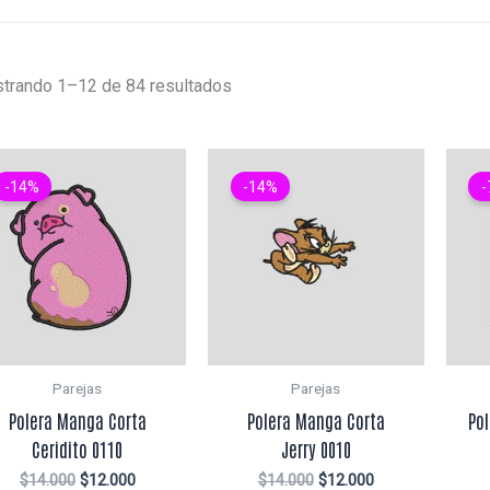
trando 1–12 de 84 resultados
-14%
-14%
-
Parejas
Parejas
Polera Manga Corta
Polera Manga Corta
Po
Ceridito 0110
Jerry 0010
El
El
El
El
$
14.000
$
12.000
$
14.000
$
12.000