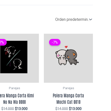
7%
-7%
Parejas
Parejas
lera Manga Corta Kimi
Polera Manga Corta
No Na Wa 0000
Mochi Cat 0010
El
El
El
El
$
14.000
$
13.000
$
14.000
$
13.000