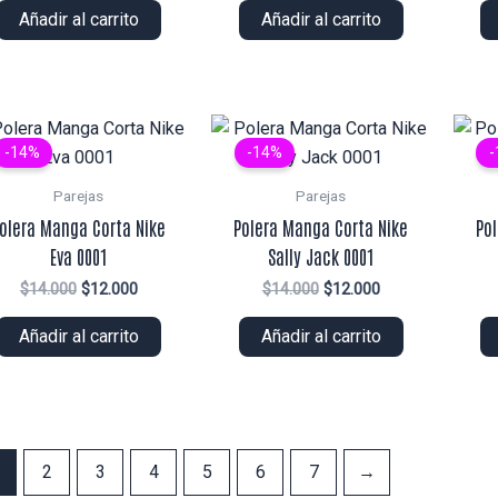
original
actual
original
actual
Añadir al carrito
Añadir al carrito
era:
es:
era:
es:
$14.000.
$13.000.
$16.000.
$14.000.
-14%
-14%
-
Parejas
Parejas
olera Manga Corta Nike
Polera Manga Corta Nike
Po
Eva 0001
Sally Jack 0001
El
El
El
El
$
14.000
$
12.000
$
14.000
$
12.000
precio
precio
precio
precio
original
actual
original
actual
Añadir al carrito
Añadir al carrito
era:
es:
era:
es:
$14.000.
$12.000.
$14.000.
$12.000.
2
3
4
5
6
7
→