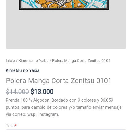
Inicio
/
Kimetsu no Yaiba
/ Polera Manga Corta Zenitsu 0101
Kimetsu no Yaiba
Polera Manga Corta Zenitsu 0101
El
El
$
14.000
$
13.000
precio
precio
Prenda 100 % Algodon, Bordado con 9 colores y 36.059
original
actual
puntos. para cambio de colores y/o tamaño enviar mensaje
era:
es:
vía correo, wsp , instagram.
$14.000.
$13.000.
Talla
*