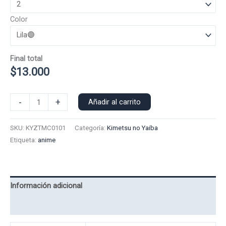
Color
Final total
$
13.000
Polera
-
+
Añadir al carrito
Manga
Corta
SKU:
KYZTMC0101
Categoría:
Kimetsu no Yaiba
Zenitsu
Etiqueta:
anime
0101
cantidad
Información adicional
Valoraciones (0)