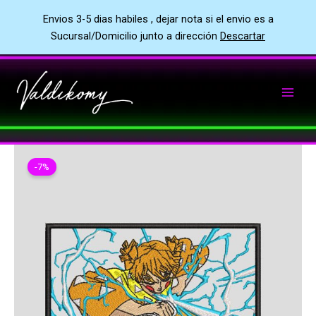
Envios 3-5 dias habiles , dejar nota si el envio es a
Sucursal/Domicilio junto a dirección
Descartar
Ir
al
contenido
-7%