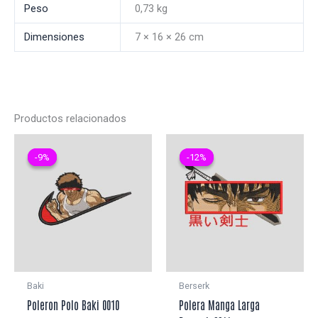
Peso
0,73 kg
Dimensiones
7 × 16 × 26 cm
Productos relacionados
-9%
-9%
-12%
-12%
Baki
Berserk
Poleron Polo Baki 0010
Polera Manga Larga