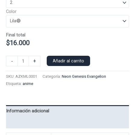
Color
Final total
$
16.000
Polera
-
+
Añadir al carrito
Manga
Larga
SKU:
AZKML0001
Categoría:
Neon Genesis Evangelion
Asuka
Etiqueta:
anime
0001
cantidad
Información adicional
Valoraciones (0)