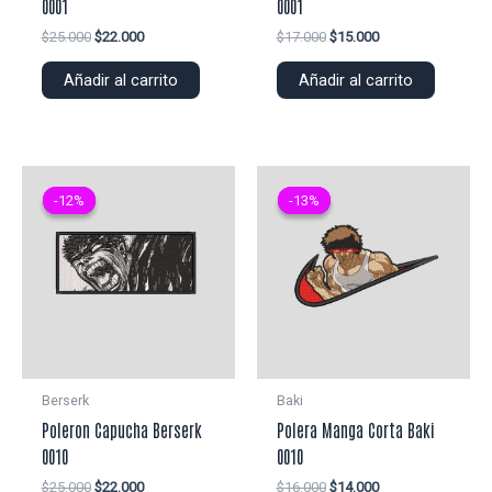
0001
0001
El
El
El
El
$
25.000
$
22.000
$
17.000
$
15.000
precio
precio
precio
precio
original
actual
original
actual
Añadir al carrito
Añadir al carrito
era:
es:
era:
es:
$25.000.
$22.000.
$17.000.
$15.000.
-12%
-12%
-13%
-13%
Berserk
Baki
Poleron Capucha Berserk
Polera Manga Corta Baki
0010
0010
El
El
El
El
$
25.000
$
22.000
$
16.000
$
14.000