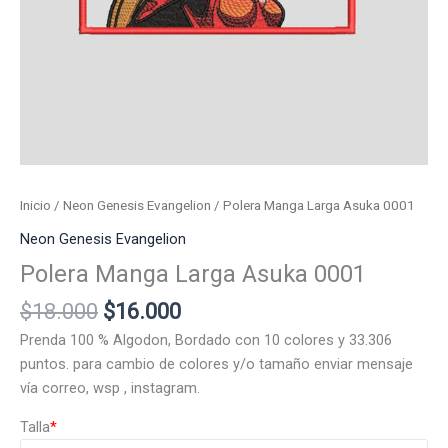
Inicio
/
Neon Genesis Evangelion
/ Polera Manga Larga Asuka 0001
Neon Genesis Evangelion
Polera Manga Larga Asuka 0001
El
El
$
18.000
$
16.000
precio
precio
Prenda 100 % Algodon, Bordado con 10 colores y 33.306
original
actual
puntos. para cambio de colores y/o tamaño enviar mensaje
era:
es:
vía correo, wsp , instagram.
$18.000.
$16.000.
Talla
*