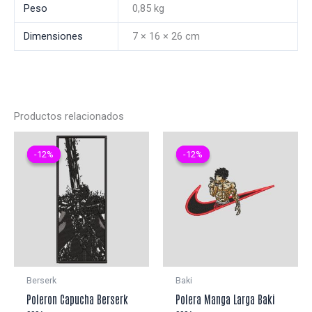
Peso
0,85 kg
Dimensiones
7 × 16 × 26 cm
Productos relacionados
-12%
-12%
-12%
-12%
Berserk
Baki
Poleron Capucha Berserk
Polera Manga Larga Baki