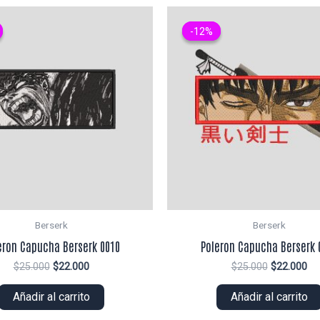
-12%
-12%
Berserk
Berserk
eron Capucha Berserk 0010
Poleron Capucha Berserk 
El
El
El
El
$
25.000
$
22.000
$
25.000
$
22.000
precio
precio
precio
pr
original
actual
original
ac
Añadir al carrito
Añadir al carrito
era:
es:
era:
es:
$25.000.
$22.000.
$25.000.
$2