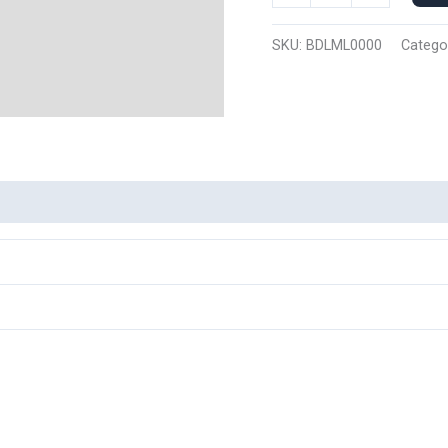
Manga
Larga
SKU:
BDLML0000
Catego
Bandera
Luffy
0000
cantidad