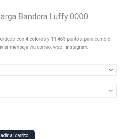
arga Bandera Luffy 0000
El
precio
ordado con 4 colores y 11.463 puntos. para cambio
actual
viar mensaje vía correo, wsp , instagram.
es:
.
$13.000.
adir al carrito