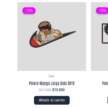
-12%
-12%
-12%
-12%
Baki
Polera Manga Larga Baki 0010
Pol
El
El
$
17.000
$
15.000
precio
precio
original
actual
Añadir al carrito
era:
es:
$17.000.
$15.000.