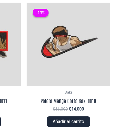
-13%
-13%
Baki
0011
Polera Manga Corta Baki 0010
El
El
$
16.000
$
14.000
ecio
precio
precio
tual
original
actual
Añadir al carrito
era:
es:
2.000.
$16.000.
$14.000.