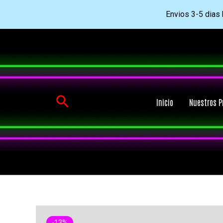
Envios 3-5 dias h
Ir
al
contenido
Buscar
Inicio
Nuestros P
-13%