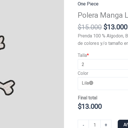
One Piece
Polera Manga L
El
$
15.000
$
13.000
precio
Prenda 100 % Algodon, B
original
de colores y/o tamaño en
era:
Talla
*
$15.000
Color
Final total
$
13.000
Polera
-
+
Añ