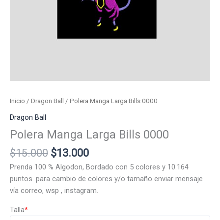
Inicio
/
Dragon Ball
/ Polera Manga Larga Bills 0000
Dragon Ball
Polera Manga Larga Bills 0000
El
El
$
15.000
$
13.000
precio
precio
Prenda 100 % Algodon, Bordado con 5 colores y 10.164
original
actual
puntos. para cambio de colores y/o tamaño enviar mensaje
era:
es:
vía correo, wsp , instagram.
$15.000.
$13.000.
Talla
*