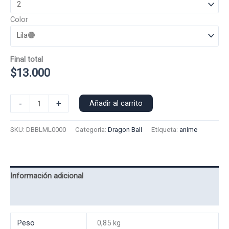
Color
Final total
$
13.000
Polera
-
+
Añadir al carrito
Manga
Larga
SKU:
DBBLML0000
Categoría:
Dragon Ball
Etiqueta:
anime
Bills
0000
cantidad
Información adicional
Valoraciones (0)
Peso
0,85 kg