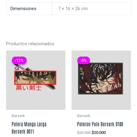
Dimensiones
7 × 16 × 26 cm
Productos relacionados
-12%
-12%
-9%
-9%
Berserk
Berserk
Polera Manga Larga
Poleron Polo Berserk 0100
Berserk 0011
El
El
$
22.000
$
20.000