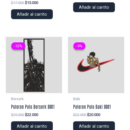
precio
precio
El
El
$
17.000
$
15.000
original
actual
Añadir al carrito
precio
precio
era:
es:
original
actual
Añadir al carrito
$22.000.
$20.000.
era:
es:
$17.000.
$15.000.
-12%
-12%
-9%
-9%
Berserk
Baki
Poleron Polo Berserk 0001
Poleron Polo Baki 0001
El
El
El
El
$
25.000
$
22.000
$
22.000
$
20.000
precio
precio
precio
precio
original
actual
original
actual
Añadir al carrito
Añadir al carrito
era:
es:
era:
es: