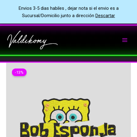
Envios 3-5 dias habiles , dejar nota si el envio es a
Sucursal/Domicilio junto a dirección
Descartar
Ir
al
contenido
-13%