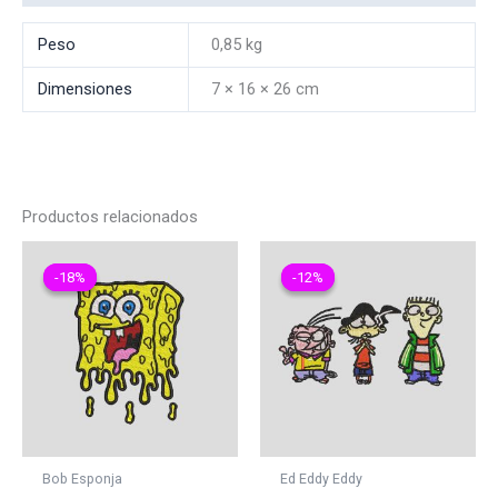
Peso
0,85 kg
Dimensiones
7 × 16 × 26 cm
Productos relacionados
-18%
-18%
-12%
-12%
Bob Esponja
Ed Eddy Eddy