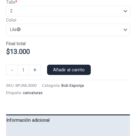
Talla
*
Color
Final total
$
13.000
Polera
-
+
Añadir al carrito
Manga
Larga
SKU:
BPJML0000
Categoría:
Bob Esponja
Bob
Etiqueta:
caricaturas
Esponja
0000
cantidad
Información adicional
Valoraciones (0)