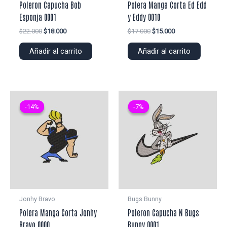
Poleron Capucha Bob
Polera Manga Corta Ed Edd
Esponja 0001
y Eddy 0010
El
El
El
El
$
22.000
$
18.000
$
17.000
$
15.000
precio
precio
precio
precio
original
actual
original
actual
Añadir al carrito
Añadir al carrito
era:
es:
era:
es:
$22.000.
$18.000.
$17.000.
$15.000.
-14%
-14%
-7%
-7%
Jonhy Bravo
Bugs Bunny
Polera Manga Corta Jonhy
Poleron Capucha N Bugs
Bravo 0000
Bunny 0001