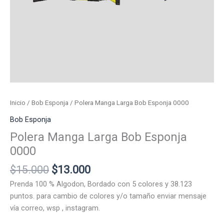
Inicio
/
Bob Esponja
/ Polera Manga Larga Bob Esponja 0000
Bob Esponja
Polera Manga Larga Bob Esponja
0000
El
El
$
15.000
$
13.000
precio
precio
Prenda 100 % Algodon, Bordado con 5 colores y 38.123
original
actual
puntos. para cambio de colores y/o tamaño enviar mensaje
era:
es:
vía correo, wsp , instagram.
$15.000.
$13.000.