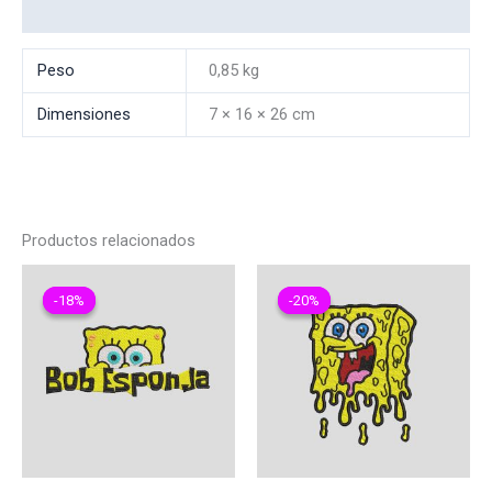
Valoraciones (0)
Peso
0,85 kg
Dimensiones
7 × 16 × 26 cm
Productos relacionados
-18%
-18%
-20%
-20%