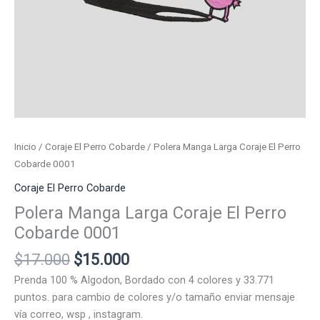
Inicio
/
Coraje El Perro Cobarde
/ Polera Manga Larga Coraje El Perro
Cobarde 0001
Coraje El Perro Cobarde
Polera Manga Larga Coraje El Perro
Cobarde 0001
El
El
$
17.000
$
15.000
precio
precio
Prenda 100 % Algodon, Bordado con 4 colores y 33.771
original
actual
puntos. para cambio de colores y/o tamaño enviar mensaje
era:
es:
vía correo, wsp , instagram.