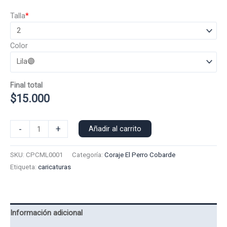
$17.000.
$15.000.
Talla
*
Color
Final total
$
15.000
Polera
-
+
Añadir al carrito
Manga
Larga
SKU:
CPCML0001
Categoría:
Coraje El Perro Cobarde
Coraje
Etiqueta:
caricaturas
El
Perro
Cobarde
0001
Información adicional
cantidad