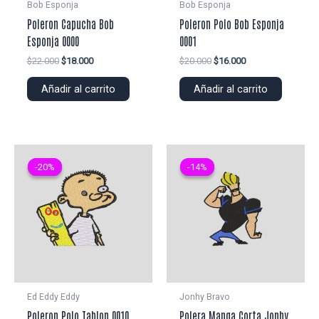
Bob Esponja
Bob Esponja
Poleron Capucha Bob
Poleron Polo Bob Esponja
Esponja 0000
0001
El
El
El
El
$
22.000
$
18.000
$
20.000
$
16.000
precio
precio
precio
precio
original
actual
original
actual
Añadir al carrito
Añadir al carrito
era:
es:
era:
es:
$22.000.
$18.000.
$20.000.
$16.000.
-20%
-20%
-14%
-14%
Ed Eddy Eddy
Jonhy Bravo
Poleron Polo Tablon 0010
Polera Manga Corta Jonhy