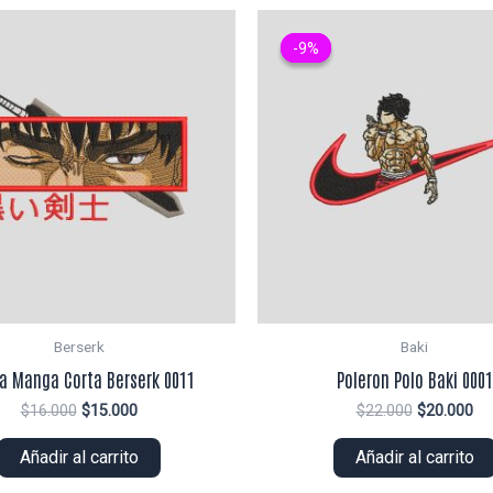
-9%
-9%
Berserk
Baki
ra Manga Corta Berserk 0011
Poleron Polo Baki 0001
El
El
El
El
$
16.000
$
15.000
$
22.000
$
20.000
precio
precio
precio
pr
original
actual
original
ac
Añadir al carrito
Añadir al carrito
era:
es:
era:
es:
$16.000.
$15.000.
$22.000.
$2