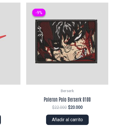
-9%
-9%
Berserk
Poleron Polo Berserk 0100
El
El
$
22.000
$
20.000
ecio
precio
precio
tual
original
actual
Añadir al carrito
era:
es:
0.000.
$22.000.
$20.000.