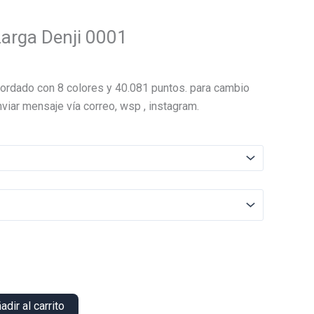
arga Denji 0001
El
precio
ordado con 8 colores y 40.081 puntos. para cambio
actual
viar mensaje vía correo, wsp , instagram.
es:
.
$15.000.
adir al carrito