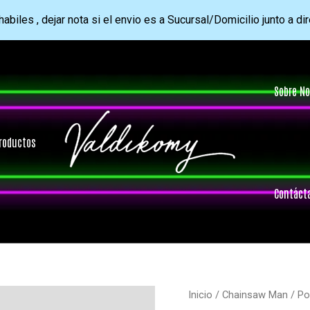
abiles , dejar nota si el envio es a Sucursal/Domicilio junto a di
Sobre No
roductos
Contáct
Inicio
/
Chainsaw Man
/ Po