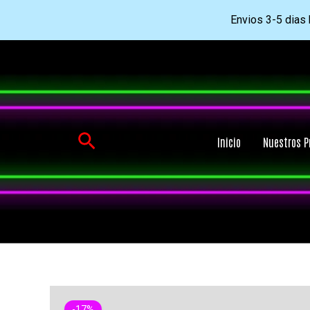
Envios 3-5 dias h
Ir
al
contenido
Buscar
Inicio
Nuestros P
-17%