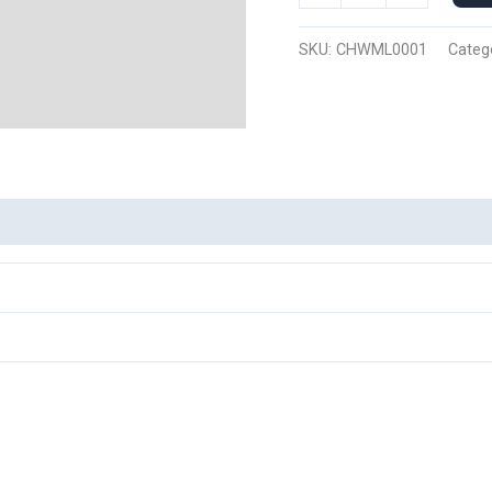
Manga
Larga
SKU:
CHWML0001
Categ
Denji
0001
cantidad