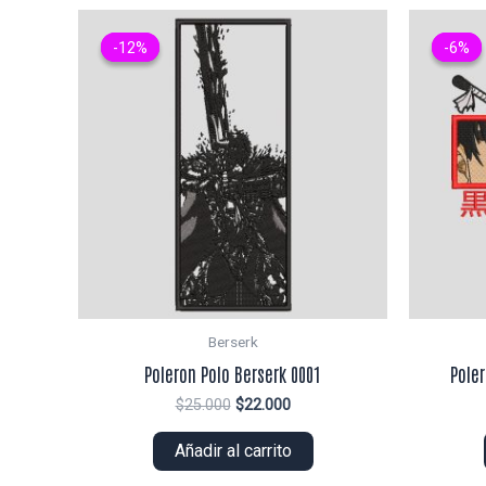
-12%
-12%
-6%
-6%
Berserk
Poleron Polo Berserk 0001
Pole
El
El
$
25.000
$
22.000
precio
precio
original
actual
Añadir al carrito
era:
es:
$25.000.
$22.000.