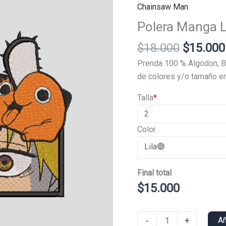
Chainsaw Man
Polera Manga L
El
$
18.000
$
15.000
precio
Prenda 100 % Algodon, B
original
de colores y/o tamaño en
era:
Talla
*
$18.000
Color
Final total
$
15.000
Polera
-
+
Añ