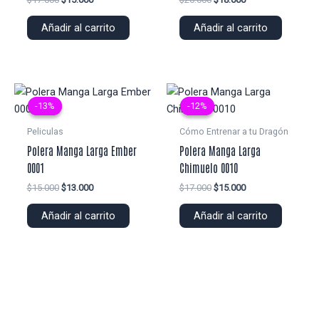
precio
precio
precio
precio
original
actual
original
actual
Añadir al carrito
Añadir al carrito
era:
es:
era:
es:
$17.000.
$15.000.
$20.000.
$18.000.
-13%
-13%
-12%
-12%
Peliculas
Cómo Entrenar a tu Dragón
Polera Manga Larga Ember
Polera Manga Larga
0001
Chimuelo 0010
El
El
El
El
$
15.000
$
13.000
$
17.000
$
15.000
precio
precio
precio
precio
original
actual
original
actual
Añadir al carrito
Añadir al carrito
era:
es:
era:
es:
$15.000.
$13.000.
$17.000.
$15.000.