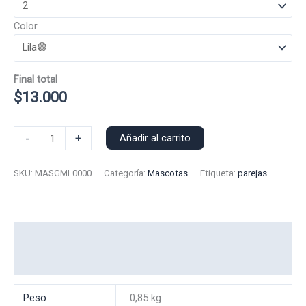
Color
Final total
$
13.000
Polera
-
+
Añadir al carrito
Manga
Larga
SKU:
MASGML0000
Categoría:
Mascotas
Etiqueta:
parejas
Gatito
0000
cantidad
Información adicional
Valoraciones (0)
Peso
0,85 kg