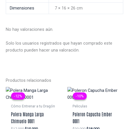
Dimensiones
7 × 16 × 26 cm
No hay valoraciones aún.
Solo los usuarios registrados que hayan comprado este
producto pueden hacer una valoración.
Productos relacionados
-12%
-12%
-10%
-10%
Cómo Entrenar a tu Dragón
Peliculas
Polera Manga Larga
Poleron Capucha Ember
Chimuelo 0001
0001
El
El
El
El
$
17.000
$
15.000
$
20.000
$
18.000