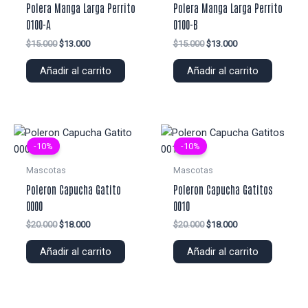
Polera Manga Larga Perrito
Polera Manga Larga Perrito
0100-A
0100-B
El
El
El
El
$
15.000
$
13.000
$
15.000
$
13.000
precio
precio
precio
precio
original
actual
original
actual
Añadir al carrito
Añadir al carrito
era:
es:
era:
es:
$15.000.
$13.000.
$15.000.
$13.000.
-10%
-10%
Mascotas
Mascotas
Poleron Capucha Gatito
Poleron Capucha Gatitos
0000
0010
El
El
El
El
$
20.000
$
18.000
$
20.000
$
18.000
precio
precio
precio
precio
original
actual
original
actual
Añadir al carrito
Añadir al carrito
era:
es:
era:
es:
$20.000.
$18.000.
$20.000.
$18.000.