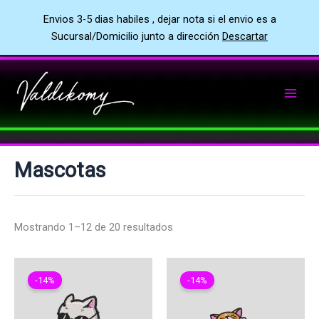
Envios 3-5 dias habiles , dejar nota si el envio es a
Sucursal/Domicilio junto a dirección
Descartar
Ir
al
contenido
Mascotas
Mostrando 1–12 de 20 resultados
-14%
-14%