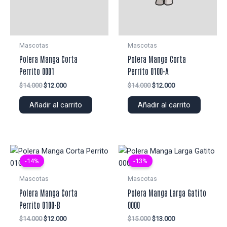
Mascotas
Mascotas
Polera Manga Corta
Polera Manga Corta
Perrito 0001
Perrito 0100-A
El
El
El
El
$
14.000
$
12.000
$
14.000
$
12.000
precio
precio
precio
precio
original
actual
original
actual
Añadir al carrito
Añadir al carrito
era:
es:
era:
es:
$14.000.
$12.000.
$14.000.
$12.000.
-14%
-13%
Mascotas
Mascotas
Polera Manga Corta
Polera Manga Larga Gatito
Perrito 0100-B
0000
El
El
El
El
$
14.000
$
12.000
$
15.000
$
13.000
precio
precio
precio
precio