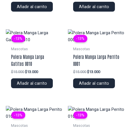
original
actual
original
actual
Añadir al carrito
Añadir al carrito
era:
es:
era:
es:
$14.000.
$12.000.
$15.000.
$13.000.
-13%
-13%
Mascotas
Mascotas
Polera Manga Larga
Polera Manga Larga Perrito
Gatitos 0010
0001
El
El
El
El
$
15.000
$
13.000
$
15.000
$
13.000
precio
precio
precio
precio
original
actual
original
actual
Añadir al carrito
Añadir al carrito
era:
es:
era:
es:
$15.000.
$13.000.
$15.000.
$13.000.
-13%
-13%
Mascotas
Mascotas