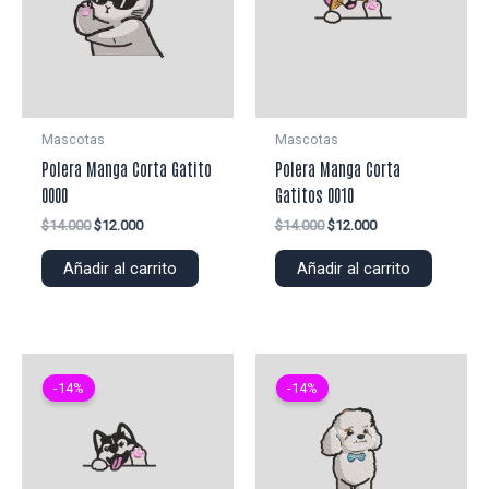
Mascotas
Mascotas
Polera Manga Corta Gatito
Polera Manga Corta
0000
Gatitos 0010
El
El
El
El
$
14.000
$
12.000
$
14.000
$
12.000
precio
precio
precio
precio
original
actual
original
actual
Añadir al carrito
Añadir al carrito
era:
es:
era:
es:
$14.000.
$12.000.
$14.000.
$12.000.
-14%
-14%