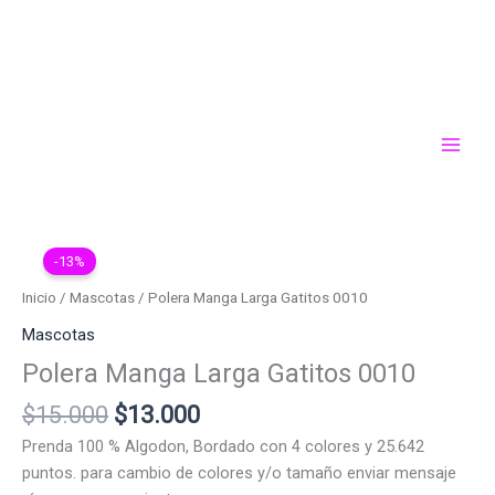
Ir
al
contenido
-13%
Inicio
/
Mascotas
/ Polera Manga Larga Gatitos 0010
Mascotas
Polera Manga Larga Gatitos 0010
El
El
$
15.000
$
13.000
precio
precio
Prenda 100 % Algodon, Bordado con 4 colores y 25.642
original
actual
puntos. para cambio de colores y/o tamaño enviar mensaje
era:
es: