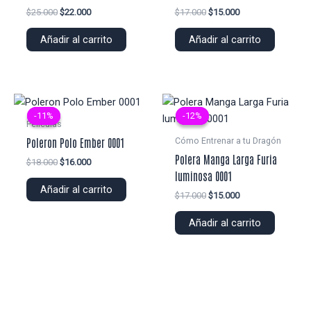
El
El
El
El
$
25.000
$
22.000
$
17.000
$
15.000
precio
precio
precio
precio
original
actual
original
actual
Añadir al carrito
Añadir al carrito
era:
es:
era:
es:
$25.000.
$22.000.
$17.000.
$15.000.
-11%
-11%
-12%
-12%
Peliculas
Cómo Entrenar a tu Dragón
Poleron Polo Ember 0001
Polera Manga Larga Furia
El
El
$
18.000
$
16.000
precio
precio
luminosa 0001
original
actual
Añadir al carrito
El
El
$
17.000
$
15.000
era:
es:
precio
precio
$18.000.
$16.000.
original
actual
Añadir al carrito
era:
es:
$17.000.
$15.000.