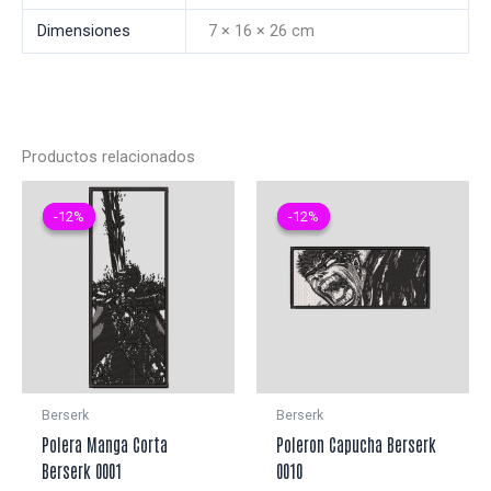
Dimensiones
7 × 16 × 26 cm
Productos relacionados
-12%
-12%
-12%
-12%
Berserk
Berserk
Polera Manga Corta
Poleron Capucha Berserk
Berserk 0001
0010