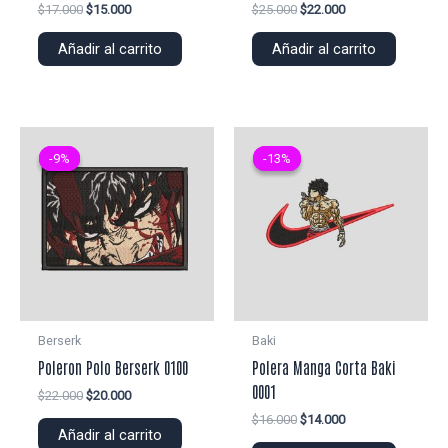
El
El
El
El
$
17.000
$
15.000
$
25.000
$
22.000
precio
precio
precio
precio
original
actual
original
actual
Añadir al carrito
Añadir al carrito
era:
es:
era:
es:
$17.000.
$15.000.
$25.000.
$22.000.
-9%
-9%
-13%
-13%
Berserk
Baki
Poleron Polo Berserk 0100
Polera Manga Corta Baki
0001
El
El
$
22.000
$
20.000
precio
precio
El
El
$
16.000
$
14.000
original
actual
Añadir al carrito
precio
precio
era:
es: