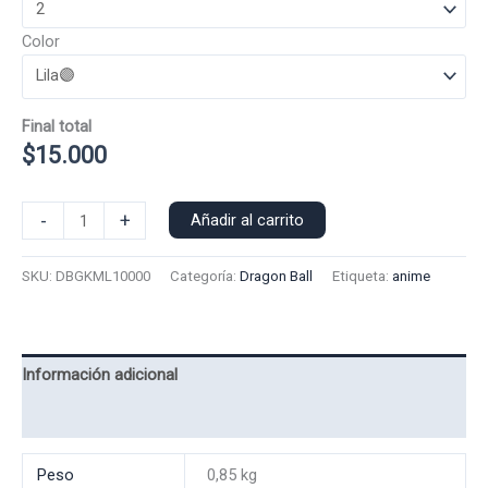
Color
Final total
$
15.000
Polera
-
+
Añadir al carrito
Manga
Larga
SKU:
DBGKML10000
Categoría:
Dragon Ball
Etiqueta:
anime
Goku
10000
cantidad
Información adicional
Valoraciones (0)
Peso
0,85 kg