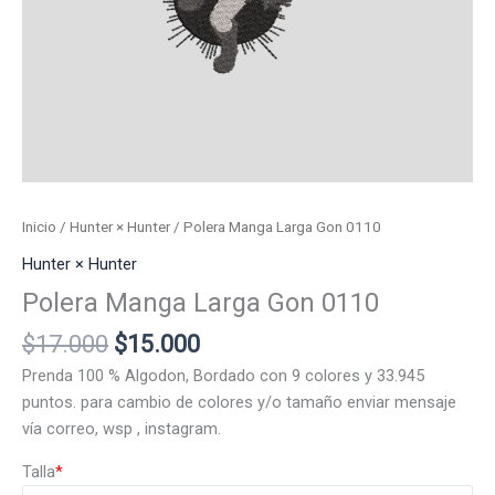
Inicio
/
Hunter × Hunter
/ Polera Manga Larga Gon 0110
Hunter × Hunter
Polera Manga Larga Gon 0110
El
El
$
17.000
$
15.000
precio
precio
Prenda 100 % Algodon, Bordado con 9 colores y 33.945
original
actual
puntos. para cambio de colores y/o tamaño enviar mensaje
era:
es:
vía correo, wsp , instagram.
$17.000.
$15.000.
Talla
*