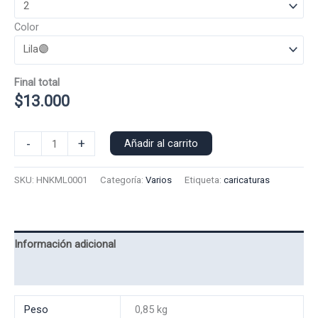
Color
Final total
$
13.000
Polera
-
+
Añadir al carrito
Manga
Larga
SKU:
HNKML0001
Categoría:
Varios
Etiqueta:
caricaturas
Hanako
0001
cantidad
Información adicional
Valoraciones (0)
Peso
0,85 kg