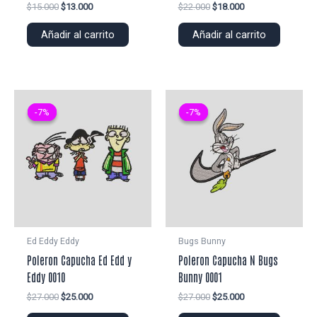
El
El
El
El
$
15.000
$
13.000
$
22.000
$
18.000
precio
precio
precio
precio
original
actual
original
actual
Añadir al carrito
Añadir al carrito
era:
es:
era:
es:
$15.000.
$13.000.
$22.000.
$18.000.
-7%
-7%
-7%
-7%
Ed Eddy Eddy
Bugs Bunny
Poleron Capucha Ed Edd y
Poleron Capucha N Bugs
Eddy 0010
Bunny 0001
El
El
El
El
$
27.000
$
25.000
$
27.000
$
25.000
precio
precio
precio
precio