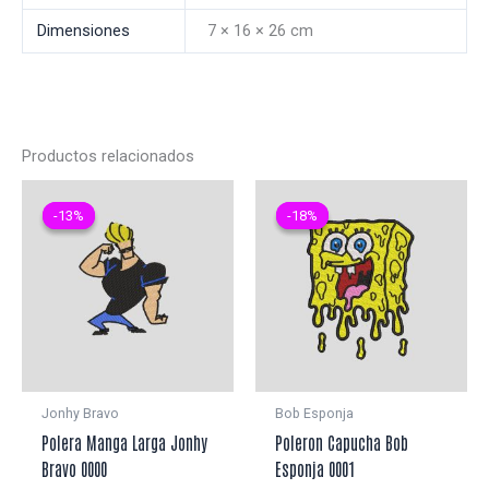
Dimensiones
7 × 16 × 26 cm
Productos relacionados
-13%
-13%
-18%
-18%
Jonhy Bravo
Bob Esponja
Polera Manga Larga Jonhy
Poleron Capucha Bob
Bravo 0000
Esponja 0001