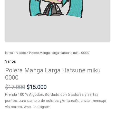
Inicio
/
Varios
/ Polera Manga Larga Hatsune miku 0000
Varios
Polera Manga Larga Hatsune miku
0000
El
El
$
17.000
$
15.000
precio
precio
Prenda 100 % Algodon, Bordado con 5 colores y 38.123
original
actual
puntos. para cambio de colores y/o tamaño enviar mensaje
era:
es:
vía correo, wsp , instagram.
$17.000.
$15.000.