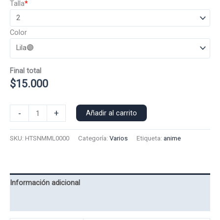
Talla
*
Color
Final total
$
15.000
Polera
-
+
Añadir al carrito
Manga
Larga
SKU:
HTSNMML0000
Categoría:
Varios
Etiqueta:
anime
Hatsune
miku
0000
cantidad
Información adicional
Valoraciones (0)