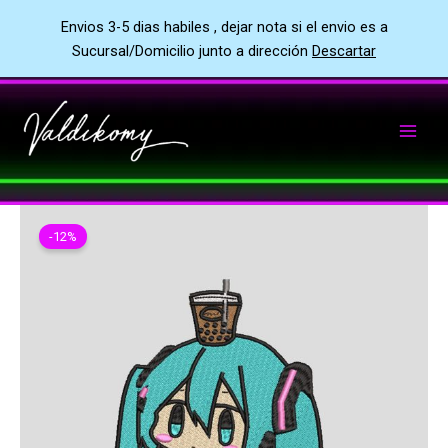
Envios 3-5 dias habiles , dejar nota si el envio es a
Sucursal/Domicilio junto a dirección
Descartar
Ir
al
contenido
-12%