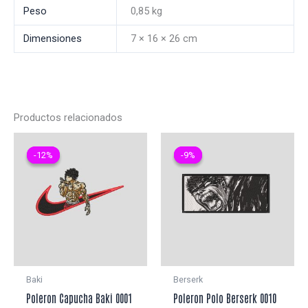
Peso
0,85 kg
Dimensiones
7 × 16 × 26 cm
Productos relacionados
-12%
-12%
-9%
-9%
Baki
Berserk
Poleron Capucha Baki 0001
Poleron Polo Berserk 0010