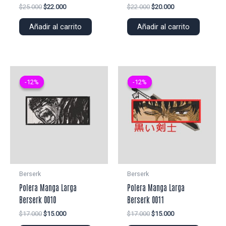
El
El
El
El
$
25.000
$
22.000
$
22.000
$
20.000
precio
precio
precio
precio
original
actual
original
actual
Añadir al carrito
Añadir al carrito
era:
es:
era:
es:
$25.000.
$22.000.
$22.000.
$20.000.
-12%
-12%
-12%
-12%
Berserk
Berserk
Polera Manga Larga
Polera Manga Larga
Berserk 0010
Berserk 0011
El
El
El
El
$
17.000
$
15.000
$
17.000
$
15.000
precio
precio
precio
precio