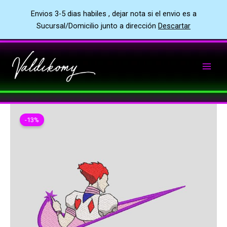
Envios 3-5 dias habiles , dejar nota si el envio es a
Sucursal/Domicilio junto a dirección
Descartar
Ir
al
contenido
-13%