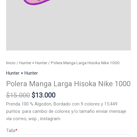
Inicio
/
Hunter × Hunter
/ Polera Manga Larga Hisoka Nike 1000
Hunter × Hunter
Polera Manga Larga Hisoka Nike 1000
El
El
$
15.000
$
13.000
precio
precio
Prenda 100 % Algodon, Bordado con 9 colores y 15.449
original
actual
puntos. para cambio de colores y/o tamaño enviar mensaje
era:
es:
vía correo, wsp , instagram.
$15.000.
$13.000.
Talla
*