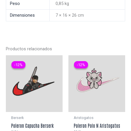
Peso
0,85 kg
Dimensiones
7 × 16 × 26 cm
Productos relacionados
-12%
-12%
-12%
-12%
Berserk
Aristogatos
Poleron Capucha Berserk
Poleron Polo N Aristogatos