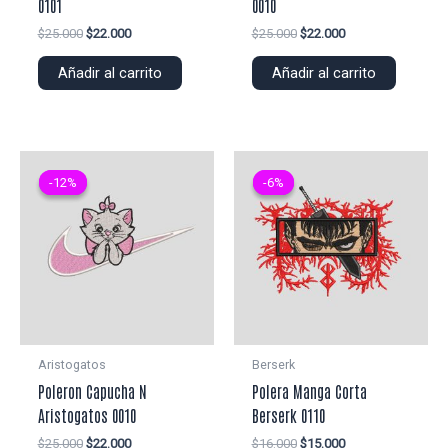
0101
0010
El
El
El
El
$
25.000
$
22.000
$
25.000
$
22.000
precio
precio
precio
precio
original
actual
original
actual
Añadir al carrito
Añadir al carrito
era:
es:
era:
es:
$25.000.
$22.000.
$25.000.
$22.000.
-12%
-12%
-6%
-6%
Aristogatos
Berserk
Poleron Capucha N
Polera Manga Corta
Aristogatos 0010
Berserk 0110
El
El
El
El
$
25.000
$
22.000
$
16.000
$
15.000