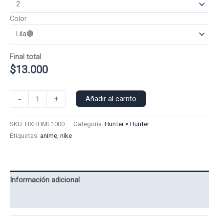
Color
Final total
$
13.000
Polera
-
+
Añadir al carrito
Manga
Larga
SKU:
HXHHML1000
Categoría:
Hunter × Hunter
Hisoka
Etiquetas:
anime
,
nike
Nike
1000
cantidad
Información adicional
Valoraciones (0)