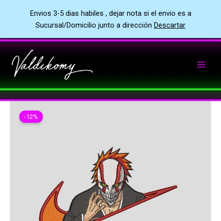
Envios 3-5 dias habiles , dejar nota si el envio es a
Sucursal/Domicilio junto a dirección
Descartar
Ir
al
contenido
-12%