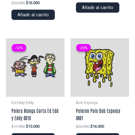
precio
precio
El
El
$
20.000
$
16.000
original
actual
Añadir al carrito
precio
precio
era:
es:
original
actual
Añadir al carrito
$20.000.
$16.000.
era:
es:
$20.000.
$16.000.
-12%
-12%
-20%
-20%
Ed Eddy Eddy
Bob Esponja
Polera Manga Corta Ed Edd
Poleron Polo Bob Esponja
y Eddy 0010
0001
El
El
El
El
$
17.000
$
15.000
$
20.000
$
16.000
precio
precio
precio
precio