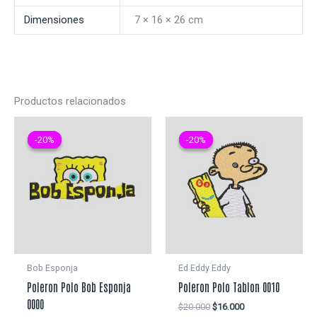
Dimensiones
7 × 16 × 26 cm
Productos relacionados
-20%
-20%
-20%
-20%
Bob Esponja
Ed Eddy Eddy
Poleron Polo Bob Esponja
Poleron Polo Tablon 0010
0000
El
El
$
20.000
$
16.000