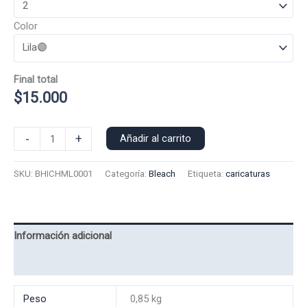
Color
Final total
$
15.000
Polera
-
+
Añadir al carrito
Manga
Larga
SKU:
BHICHML0001
Categoría:
Bleach
Etiqueta:
caricaturas
Ichigo
0001
cantidad
Información adicional
Valoraciones (0)
Peso
0,85 kg