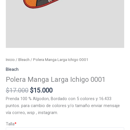
Inicio
/
Bleach
/ Polera Manga Larga Ichigo 0001
Bleach
Polera Manga Larga Ichigo 0001
El
El
$
17.000
$
15.000
precio
precio
Prenda 100 % Algodon, Bordado con 5 colores y 16.433
original
actual
puntos. para cambio de colores y/o tamaño enviar mensaje
era:
es:
vía correo, wsp , instagram.
$17.000.
$15.000.
Talla
*