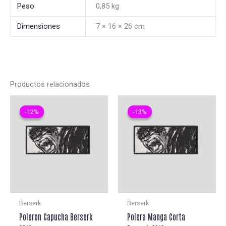
Peso
0,85 kg
Dimensiones
7 × 16 × 26 cm
Productos relacionados
-12%
-12%
-13%
-13%
Berserk
Berserk
Poleron Capucha Berserk
Polera Manga Corta