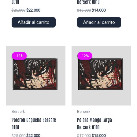
0010
Berserk 0010
El
El
El
El
$
25.000
$
22.000
$
16.000
$
14.000
precio
precio
precio
precio
original
actual
original
actual
Añadir al carrito
Añadir al carrito
era:
es:
era:
es:
$25.000.
$22.000.
$16.000.
$14.000.
-12%
-12%
-12%
-12%
Berserk
Berserk
Poleron Capucha Berserk
Polera Manga Larga
0100
Berserk 0100
El
El
El
El
$
25.000
$
22.000
$
17.000
$
15.000