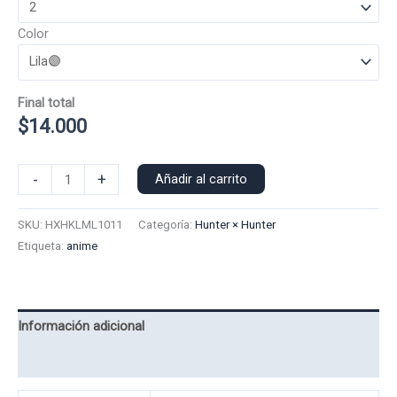
Color
Final total
$
14.000
Polera
-
+
Añadir al carrito
Manga
Larga
SKU:
HXHKLML1011
Categoría:
Hunter × Hunter
killua
Etiqueta:
anime
1011
cantidad
Información adicional
Valoraciones (0)