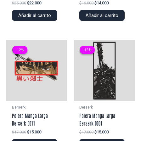
El
El
El
El
$
25.000
$
22.000
$
16.000
$
14.000
precio
precio
precio
precio
original
actual
original
actual
Añadir al carrito
Añadir al carrito
era:
es:
era:
es:
$25.000.
$22.000.
$16.000.
$14.000.
-12%
-12%
-12%
-12%
Berserk
Berserk
Polera Manga Larga
Polera Manga Larga
Berserk 0011
Berserk 0001
El
El
El
El
$
17.000
$
15.000
$
17.000
$
15.000
precio
precio
precio
precio