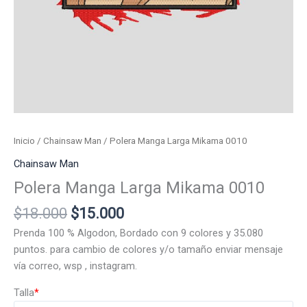
Inicio
/
Chainsaw Man
/ Polera Manga Larga Mikama 0010
Chainsaw Man
Polera Manga Larga Mikama 0010
El
El
$
18.000
$
15.000
precio
precio
Prenda 100 % Algodon, Bordado con 9 colores y 35.080
original
actual
puntos. para cambio de colores y/o tamaño enviar mensaje
era:
es:
vía correo, wsp , instagram.
$18.000.
$15.000.
Talla
*