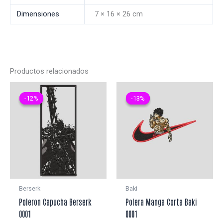
Dimensiones
7 × 16 × 26 cm
Productos relacionados
-12%
-12%
-13%
-13%
Berserk
Baki
Poleron Capucha Berserk
Polera Manga Corta Baki
0001
0001