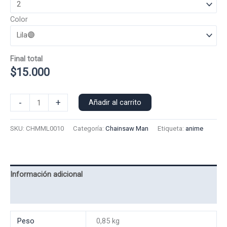
Color
Final total
$
15.000
Polera
-
+
Añadir al carrito
Manga
Larga
SKU:
CHMML0010
Categoría:
Chainsaw Man
Etiqueta:
anime
Mikama
0010
cantidad
Información adicional
Valoraciones (0)
Peso
0,85 kg