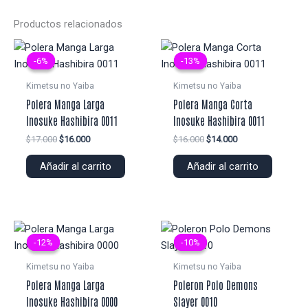
Productos relacionados
-6%
-6%
-13%
-13%
Kimetsu no Yaiba
Kimetsu no Yaiba
Polera Manga Larga
Polera Manga Corta
Inosuke Hashibira 0011
Inosuke Hashibira 0011
El
El
El
El
$
17.000
$
16.000
$
16.000
$
14.000
precio
precio
precio
precio
original
actual
original
actual
Añadir al carrito
Añadir al carrito
era:
es:
era:
es:
$17.000.
$16.000.
$16.000.
$14.000.
-12%
-12%
-10%
-10%
Kimetsu no Yaiba
Kimetsu no Yaiba
Polera Manga Larga
Poleron Polo Demons
Inosuke Hashibira 0000
Slayer 0010