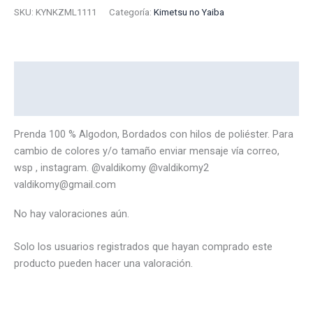
Larga
SKU:
KYNKZML1111
Categoría:
Kimetsu no Yaiba
Nezuko
1111
cantidad
Descripción
Valoraciones (0)
Prenda 100 % Algodon, Bordados con hilos de poliéster. Para
cambio de colores y/o tamaño enviar mensaje vía correo,
wsp , instagram. @valdikomy @valdikomy2
valdikomy@gmail.com
No hay valoraciones aún.
Solo los usuarios registrados que hayan comprado este
producto pueden hacer una valoración.