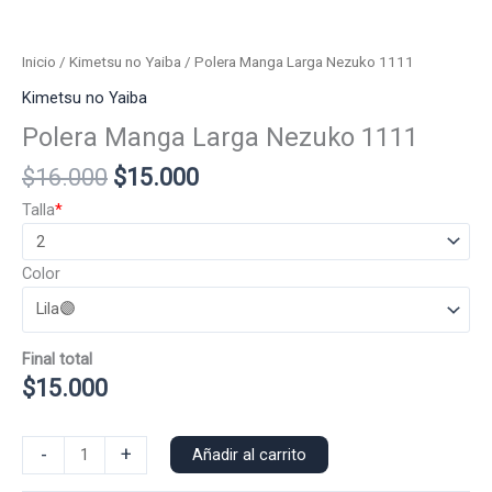
Inicio
/
Kimetsu no Yaiba
/ Polera Manga Larga Nezuko 1111
Kimetsu no Yaiba
Polera Manga Larga Nezuko 1111
El
El
$
16.000
$
15.000
precio
precio
Talla
*
original
actual
era:
es:
Color
$16.000.
$15.000.
Final total
$
15.000
Polera
-
+
Añadir al carrito
Manga