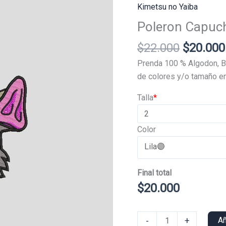
Kimetsu no Yaiba
Poleron Capuch
El
$
22.000
$
20.000
precio
Prenda 100 % Algodon, B
original
de colores y/o tamaño en
era:
Talla
*
$22.000
Color
Final total
$
20.000
Poleron
-
+
Añ