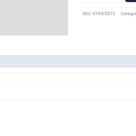
Capucha
Inosuke
SKU:
KYIHC0010
Categor
Hashibira
0010
cantidad