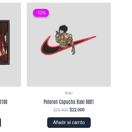
-12%
-12%
Baki
0100
Poleron Capucha Baki 0001
El
El
$
25.000
$
22.000
ecio
precio
precio
tual
original
actual
Añadir al carrito
era:
es:
2.000.
$25.000.
$22.000.