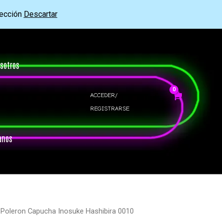
rección
Descartar
sotros
ACCEDER/
REGISTRARSE
anos
 Poleron Capucha Inosuke Hashibira 0010