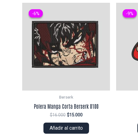
-6%
-6%
-9%
-9%
Berserk
Polera Manga Corta Berserk 0100
El
El
$
16.000
$
15.000
precio
precio
original
actual
Añadir al carrito
era:
es:
$16.000.
$15.000.