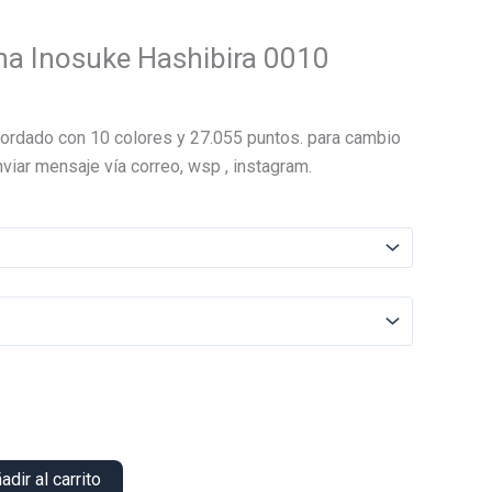
a Inosuke Hashibira 0010
El
precio
ordado con 10 colores y 27.055 puntos. para cambio
actual
viar mensaje vía correo, wsp , instagram.
es:
.
$20.000.
adir al carrito