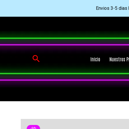
Envios 3-5 dias h
Ir
al
contenido
Buscar
Inicio
Nuestros P
-9%