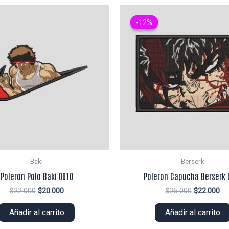
-12%
-12%
Baki
Berserk
Poleron Polo Baki 0010
Poleron Capucha Berserk 
El
El
El
El
$
22.000
$
20.000
$
25.000
$
22.000
precio
precio
precio
pr
original
actual
original
ac
Añadir al carrito
Añadir al carrito
era:
es:
era:
es:
$22.000.
$20.000.
$25.000.
$2