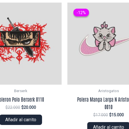
-12%
-12%
Berserk
Aristogatos
oleron Polo Berserk 0110
Polera Manga Larga N Arist
0010
El
El
$
22.000
$
20.000
precio
precio
El
El
$
17.000
$
15.000
original
actual
Añadir al carrito
precio
pr
era:
es:
original
ac
Añadir al carrito
$22.000.
$20.000.