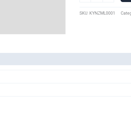
Manga
Larga
SKU:
KYNZML0001
Categ
Nike
Nezuko
0001
cantidad