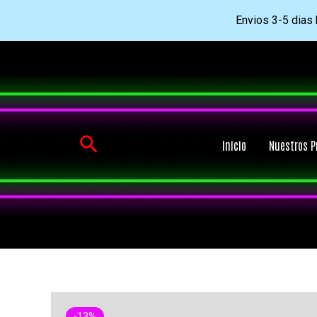
Envios 3-5 dias h
Ir
al
contenido
Buscar
Inicio
Nuestros P
-13%