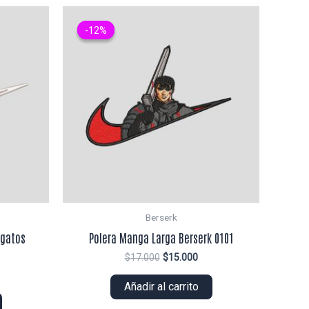
-12%
-12%
Berserk
ogatos
Polera Manga Larga Berserk 0101
El
El
$
17.000
$
15.000
precio
precio
original
actual
Añadir al carrito
ecio
era:
es:
tual
$17.000.
$15.000.