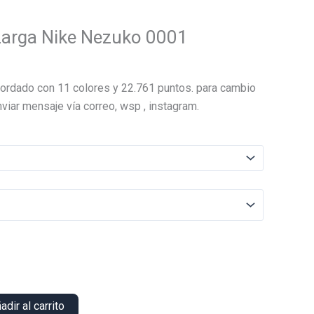
Larga Nike Nezuko 0001
El
precio
ordado con 11 colores y 22.761 puntos. para cambio
actual
viar mensaje vía correo, wsp , instagram.
es:
.
$13.000.
adir al carrito