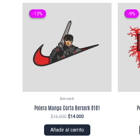
-13%
-13%
-9%
-9%
Berserk
Polera Manga Corta Berserk 0101
P
El
El
$
16.000
$
14.000
precio
precio
original
actual
Añadir al carrito
era:
es:
$16.000.
$14.000.