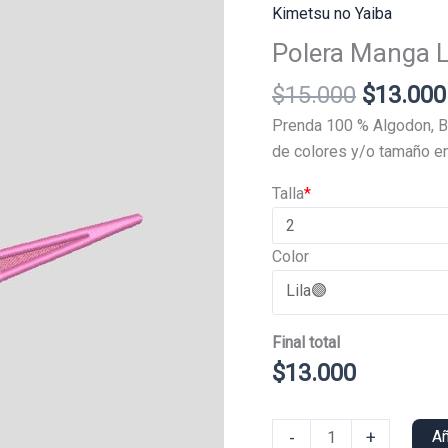
Kimetsu no Yaiba
Polera Manga 
El
$
15.000
$
13.000
precio
Prenda 100 % Algodon, B
original
de colores y/o tamaño en
era:
Talla
*
$15.000
Color
Final total
$
13.000
Polera
-
+
Añ