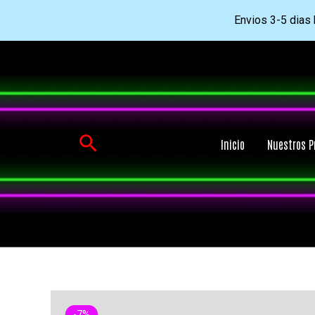
Envios 3-5 dias h
Ir
al
contenido
Buscar
Inicio
Nuestros P
-7%