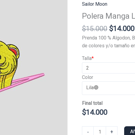
Sailor Moon
Polera Manga L
El
$
15.000
$
14.000
precio
Prenda 100 % Algodon, B
original
de colores y/o tamaño en
era:
Talla
*
$15.000
Color
Final total
$
14.000
Polera
-
+
Añ