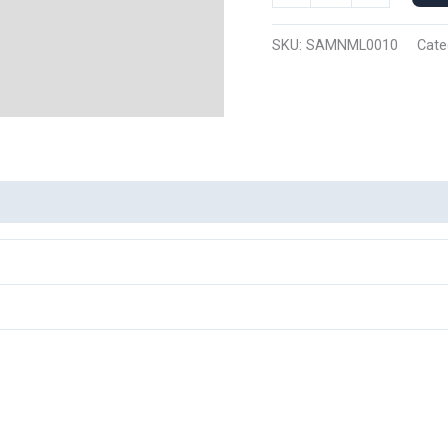
Manga
Larga
SKU:
SAMNML0010
Cate
Nike
Sailor
Moon
0010
cantidad