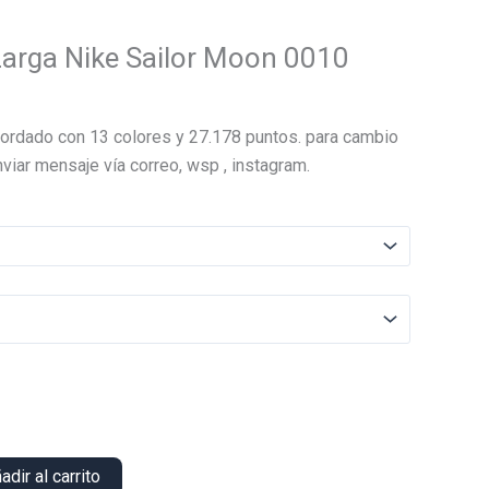
arga Nike Sailor Moon 0010
El
precio
ordado con 13 colores y 27.178 puntos. para cambio
actual
viar mensaje vía correo, wsp , instagram.
es:
.
$14.000.
adir al carrito