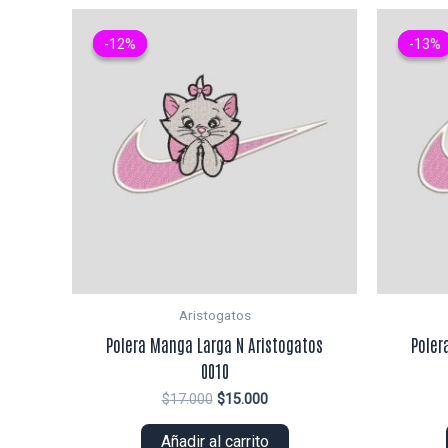
-12%
-12%
-13%
-13%
Aristogatos
Polera Manga Larga N Aristogatos
Poler
0010
El
El
$
17.000
$
15.000
precio
precio
original
actual
Añadir al carrito