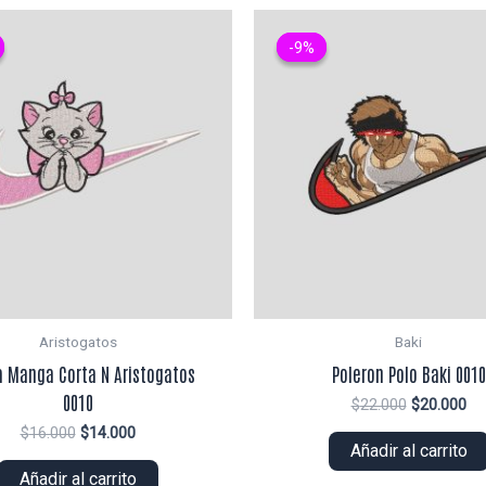
-9%
-9%
Aristogatos
Baki
a Manga Corta N Aristogatos
Poleron Polo Baki 0010
0010
El
El
$
22.000
$
20.000
precio
pr
El
El
$
16.000
$
14.000
original
ac
Añadir al carrito
precio
precio
era:
es:
original
actual
Añadir al carrito
$22.000.
$2