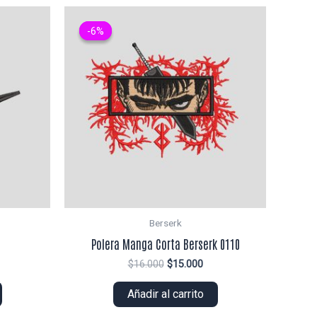
-6%
-6%
Berserk
Polera Manga Corta Berserk 0110
El
El
$
16.000
$
15.000
ecio
precio
precio
tual
original
actual
Añadir al carrito
era:
es:
0.000.
$16.000.
$15.000.