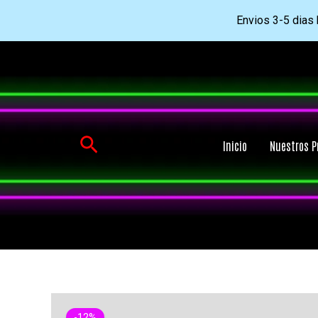
Envios 3-5 dias h
Ir
al
contenido
Buscar
Inicio
Nuestros P
-12%