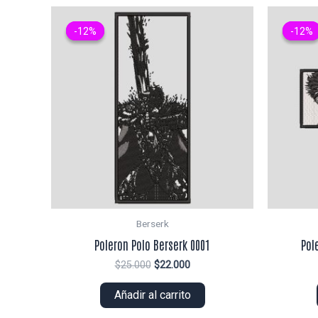
-12%
-12%
-12%
-12%
Berserk
Poleron Polo Berserk 0001
Pol
El
El
$
25.000
$
22.000
precio
precio
original
actual
Añadir al carrito
era:
es:
$25.000.
$22.000.