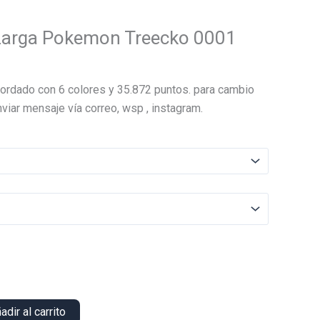
Larga Pokemon Treecko 0001
El
precio
ordado con 6 colores y 35.872 puntos. para cambio
actual
viar mensaje vía correo, wsp , instagram.
es:
.
$15.000.
adir al carrito