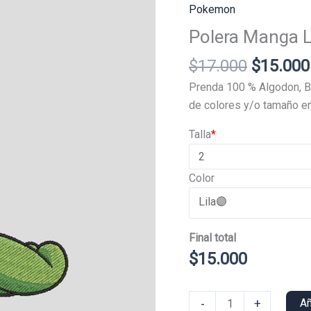
Pokemon
Polera Manga 
El
$
17.000
$
15.000
precio
Prenda 100 % Algodon, B
original
de colores y/o tamaño en
era:
Talla
*
$17.000
Color
Final total
$
15.000
Polera
-
+
Añ