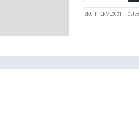
Manga
Larga
SKU:
PTEKML0001
Categ
Pokemon
Treecko
0001
cantidad