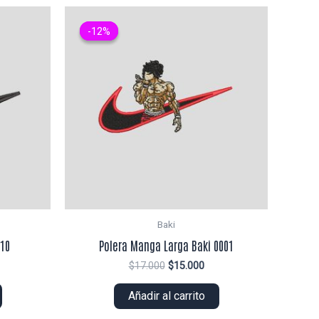
-12%
-12%
Baki
010
Polera Manga Larga Baki 0001
El
El
$
17.000
$
15.000
ecio
precio
precio
tual
original
actual
Añadir al carrito
era:
es:
2.000.
$17.000.
$15.000.