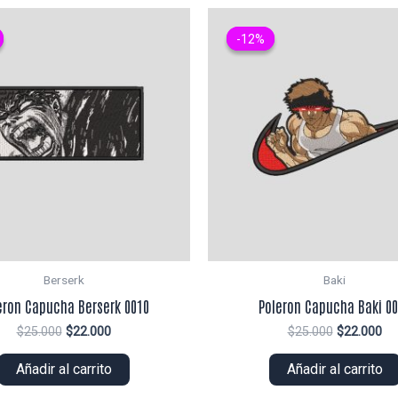
-12%
-12%
Berserk
Baki
eron Capucha Berserk 0010
Poleron Capucha Baki 0
El
El
El
El
$
25.000
$
22.000
$
25.000
$
22.000
precio
precio
precio
pr
original
actual
original
ac
Añadir al carrito
Añadir al carrito
era:
es:
era:
es:
$25.000.
$22.000.
$25.000.
$2