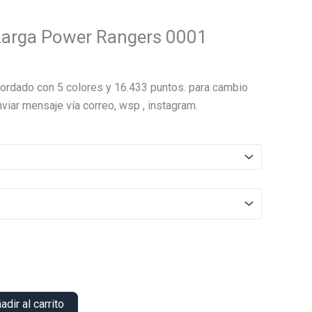
Larga Power Rangers 0001
El
precio
ordado con 5 colores y 16.433 puntos. para cambio
actual
viar mensaje vía correo, wsp , instagram.
es:
.
$15.000.
adir al carrito