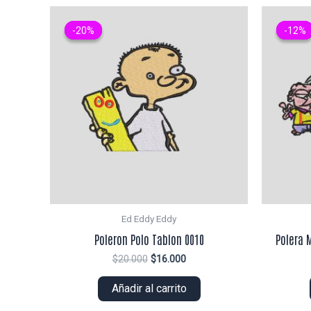
-20%
-20%
-12%
-12%
Ed Eddy Eddy
Poleron Polo Tablon 0010
Polera 
El
El
$
20.000
$
16.000
precio
precio
original
actual
Añadir al carrito
era:
es:
$20.000.
$16.000.