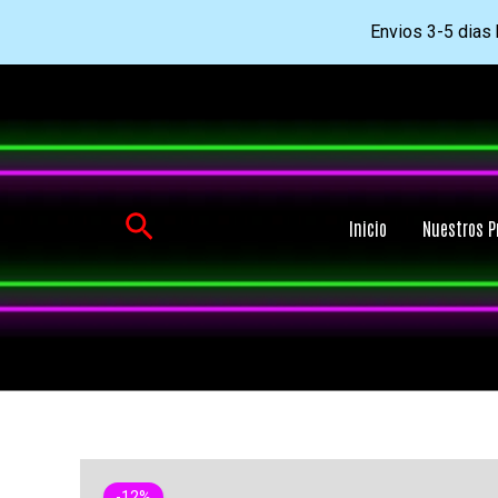
Envios 3-5 dias h
Ir
al
contenido
Buscar
Inicio
Nuestros P
-12%