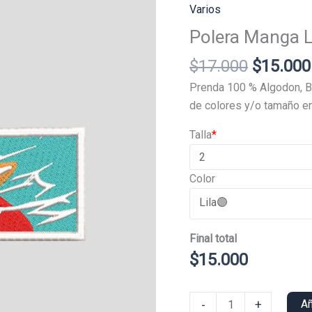
Varios
Polera Manga 
El
$
17.000
$
15.000
precio
Prenda 100 % Algodon, B
original
de colores y/o tamaño en
era:
Talla
*
$17.000
Color
Final total
$
15.000
Polera
-
+
Añ