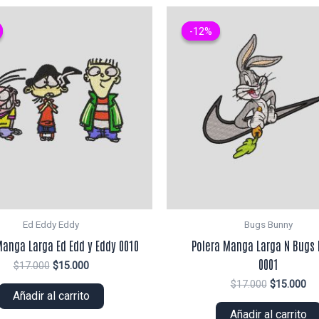
-12%
-12%
Ed Eddy Eddy
Bugs Bunny
Manga Larga Ed Edd y Eddy 0010
Polera Manga Larga N Bugs
0001
El
El
$
17.000
$
15.000
precio
precio
El
El
$
17.000
$
15.000
original
actual
Añadir al carrito
precio
pr
era:
es:
original
ac
Añadir al carrito
$17.000.
$15.000.