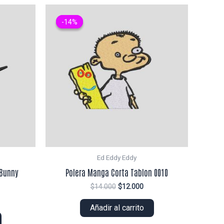
-14%
-14%
Ed Eddy Eddy
 Bunny
Polera Manga Corta Tablon 0010
El
El
$
14.000
$
12.000
precio
precio
original
actual
Añadir al carrito
ecio
era:
es:
tual
$14.000.
$12.000.