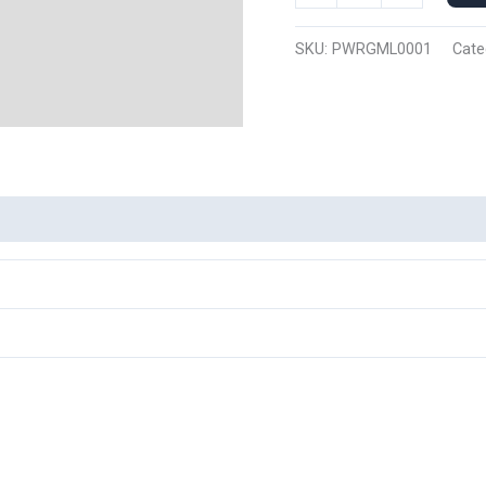
Manga
Larga
SKU:
PWRGML0001
Cate
Power
Rangers
0001
cantidad