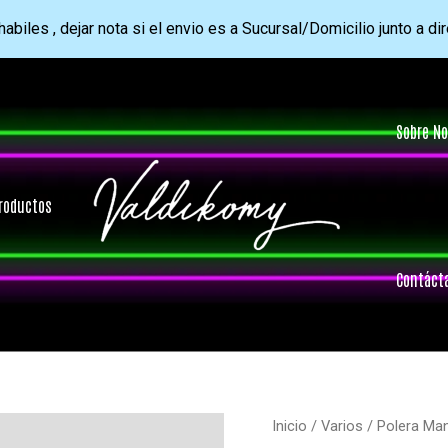
abiles , dejar nota si el envio es a Sucursal/Domicilio junto a di
Sobre No
roductos
Contáct
Inicio
/
Varios
/ Polera Ma