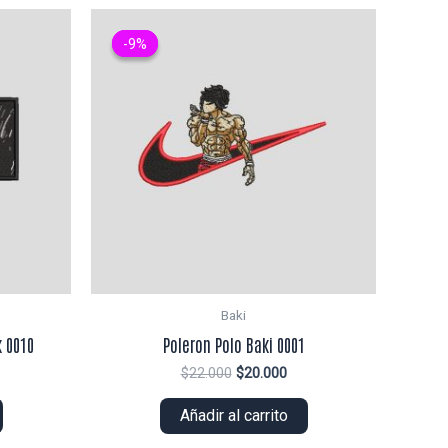
-9%
-9%
Baki
 0010
Poleron Polo Baki 0001
El
El
$
22.000
$
20.000
ecio
precio
precio
tual
original
actual
Añadir al carrito
era:
es:
4.000.
$22.000.
$20.000.