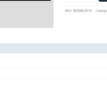
Manga
Larga
SKU:
BDSML0010
Catego
spike
Bandera
Shanks
0010
cantidad