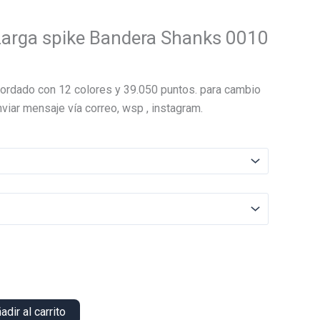
arga spike Bandera Shanks 0010
El
precio
ordado con 12 colores y 39.050 puntos. para cambio
actual
viar mensaje vía correo, wsp , instagram.
es:
.
$15.000.
adir al carrito