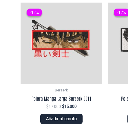
-12%
-12%
-12%
-12%
Berserk
Polera Manga Larga Berserk 0011
Pol
El
El
$
17.000
$
15.000
precio
precio
original
actual
Añadir al carrito
era:
es:
$17.000.
$15.000.