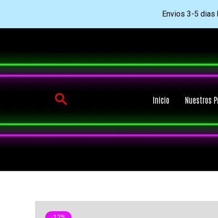
Envios 3-5 dias h
Ir
al
contenido
Buscar
Inicio
Nuestros P
-12%