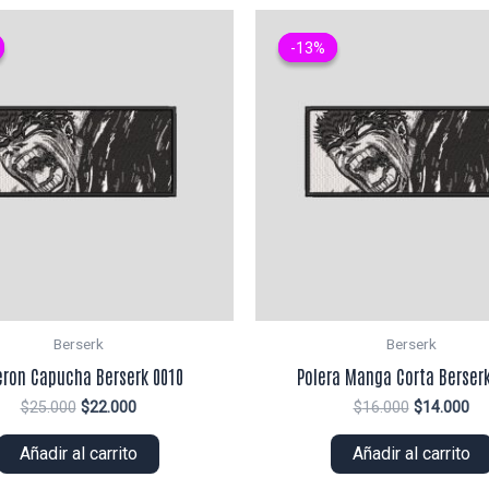
-13%
-13%
Berserk
Berserk
eron Capucha Berserk 0010
Polera Manga Corta Berserk
El
El
El
El
$
25.000
$
22.000
$
16.000
$
14.000
precio
precio
precio
pr
original
actual
original
ac
Añadir al carrito
Añadir al carrito
era:
es:
era:
es:
$25.000.
$22.000.
$16.000.
$1