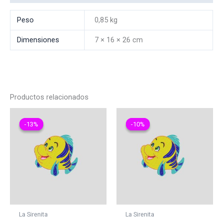
Peso
0,85 kg
Dimensiones
7 × 16 × 26 cm
Productos relacionados
-13%
-13%
-10%
-10%
La Sirenita
La Sirenita