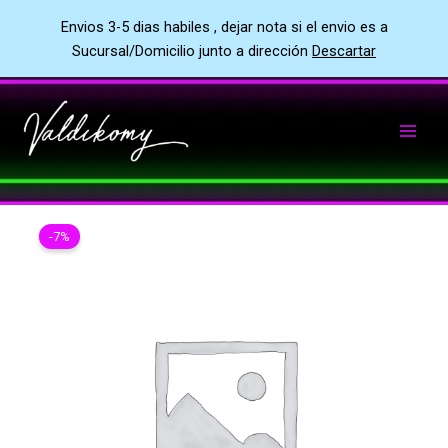
Envios 3-5 dias habiles , dejar nota si el envio es a
Sucursal/Domicilio junto a dirección
Descartar
Ir
al
contenido
-7%