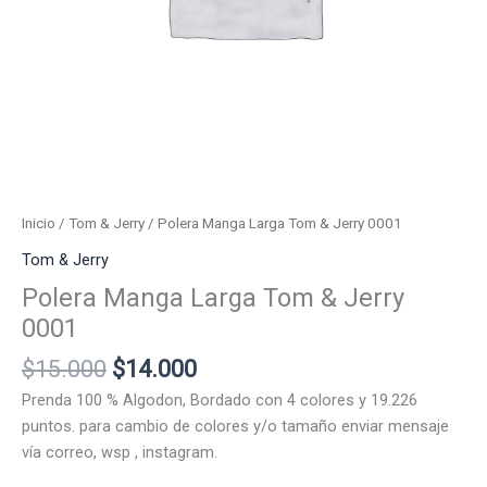
Inicio
/
Tom & Jerry
/ Polera Manga Larga Tom & Jerry 0001
Tom & Jerry
Polera Manga Larga Tom & Jerry
0001
El
El
$
15.000
$
14.000
precio
precio
Prenda 100 % Algodon, Bordado con 4 colores y 19.226
original
actual
puntos. para cambio de colores y/o tamaño enviar mensaje
era:
es:
vía correo, wsp , instagram.
$15.000.
$14.000.