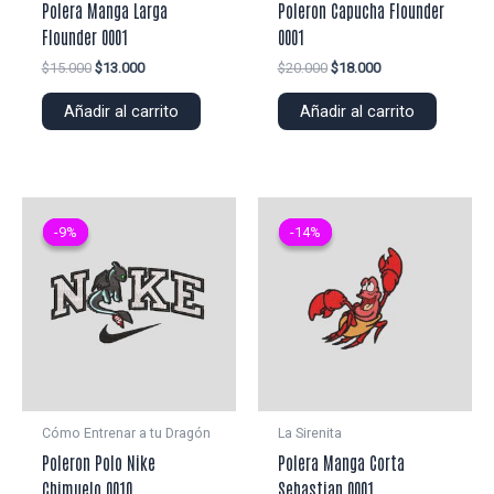
Polera Manga Larga
Poleron Capucha Flounder
Flounder 0001
0001
El
El
El
El
$
15.000
$
13.000
$
20.000
$
18.000
precio
precio
precio
precio
original
actual
original
actual
Añadir al carrito
Añadir al carrito
era:
es:
era:
es:
$15.000.
$13.000.
$20.000.
$18.000.
-9%
-9%
-14%
-14%
Cómo Entrenar a tu Dragón
La Sirenita
Poleron Polo Nike
Polera Manga Corta
Chimuelo 0010
Sebastian 0001