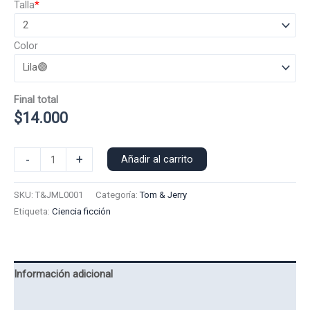
Talla
*
Color
Final total
$
14.000
Polera
-
+
Añadir al carrito
Manga
Larga
SKU:
T&JML0001
Categoría:
Tom & Jerry
Tom
Etiqueta:
Ciencia ficción
&
Jerry
0001
cantidad
Información adicional
Valoraciones (0)