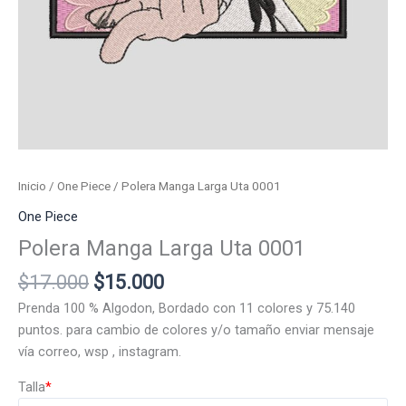
Inicio
/
One Piece
/ Polera Manga Larga Uta 0001
One Piece
Polera Manga Larga Uta 0001
El
El
$
17.000
$
15.000
precio
precio
Prenda 100 % Algodon, Bordado con 11 colores y 75.140
original
actual
puntos. para cambio de colores y/o tamaño enviar mensaje
era:
es:
vía correo, wsp , instagram.
$17.000.
$15.000.
Talla
*