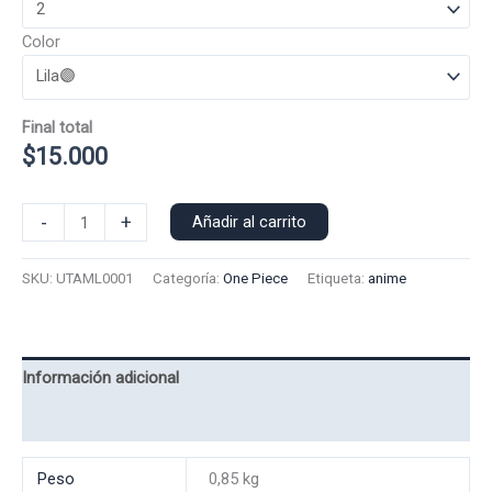
Color
Final total
$
15.000
Polera
-
+
Añadir al carrito
Manga
Larga
SKU:
UTAML0001
Categoría:
One Piece
Etiqueta:
anime
Uta
0001
cantidad
Información adicional
Valoraciones (0)
Peso
0,85 kg