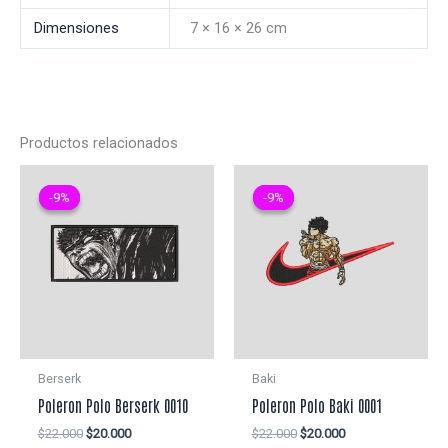
Dimensiones
7 × 16 × 26 cm
Productos relacionados
-9%
-9%
-9%
-9%
Berserk
Baki
Poleron Polo Berserk 0010
Poleron Polo Baki 0001
El
El
El
El
$
22.000
$
20.000
$
22.000
$
20.000