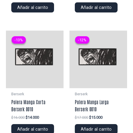
precio
precio
precio
precio
original
actual
original
actual
Añadir al carrito
Añadir al carrito
era:
es:
era:
es:
$22.000.
$20.000.
$22.000.
$20.000.
-13%
-13%
-12%
-12%
Berserk
Berserk
Polera Manga Corta
Polera Manga Larga
Berserk 0010
Berserk 0010
El
El
El
El
$
16.000
$
14.000
$
17.000
$
15.000
precio
precio
precio
precio
original
actual
original
actual
Añadir al carrito
Añadir al carrito
era:
es:
era:
es: