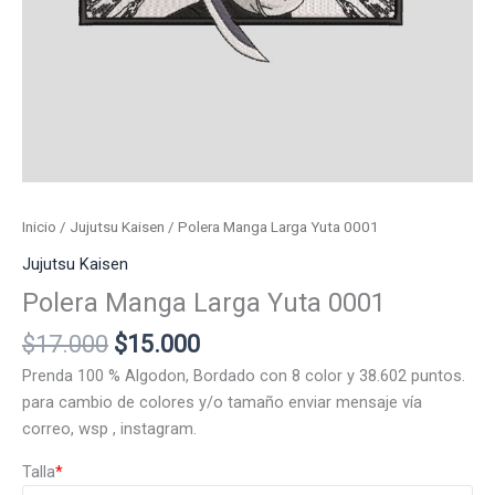
Inicio
/
Jujutsu Kaisen
/ Polera Manga Larga Yuta 0001
Jujutsu Kaisen
Polera Manga Larga Yuta 0001
El
El
$
17.000
$
15.000
precio
precio
Prenda 100 % Algodon, Bordado con 8 color y 38.602 puntos.
original
actual
para cambio de colores y/o tamaño enviar mensaje vía
era:
es:
correo, wsp , instagram.
$17.000.
$15.000.
Talla
*