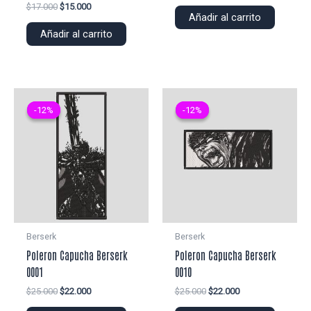
precio
precio
El
El
$
17.000
$
15.000
original
actual
Añadir al carrito
precio
precio
era:
es:
original
actual
Añadir al carrito
$25.000.
$22.000.
era:
es:
$17.000.
$15.000.
-12%
-12%
-12%
-12%
Berserk
Berserk
Poleron Capucha Berserk
Poleron Capucha Berserk
0001
0010
El
El
El
El
$
25.000
$
22.000
$
25.000
$
22.000
precio
precio
precio
precio