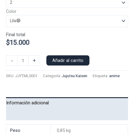
Color
Final total
$
15.000
Polera
-
+
Añadir al carrito
Manga
Larga
SKU:
JJYTML0001
Categoría:
Jujutsu Kaisen
Etiqueta:
anime
Yuta
0001
cantidad
Información adicional
Valoraciones (0)
Peso
0,85 kg