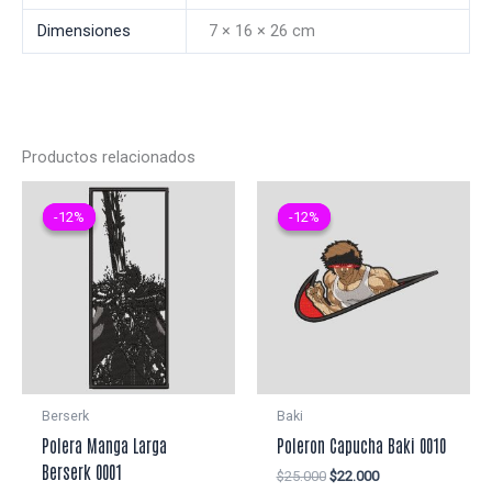
Dimensiones
7 × 16 × 26 cm
Productos relacionados
-12%
-12%
-12%
-12%
Berserk
Baki
Polera Manga Larga
Poleron Capucha Baki 0010
Berserk 0001
El
El
$
25.000
$
22.000