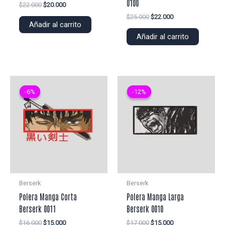
0100
El
El
$
22.000
$
20.000
precio
precio
El
El
$
25.000
$
22.000
original
actual
Añadir al carrito
precio
precio
era:
es:
original
actual
Añadir al carrito
$22.000.
$20.000.
era:
es:
$25.000.
$22.000.
-6%
-6%
-12%
-12%
Berserk
Berserk
Polera Manga Corta
Polera Manga Larga
Berserk 0011
Berserk 0010
El
El
El
El
$
16.000
$
15.000
$
17.000
$
15.000