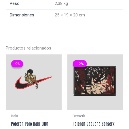
Peso
2,38 kg
Dimensiones
25 × 19 × 20 cm
Productos relacionados
-9%
-9%
-12%
-12%
Baki
Berserk
Poleron Polo Baki 0001
Poleron Capucha Berserk