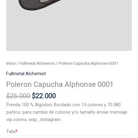
Inicio
/
Fullmetal Alchemist
/ Poleron Capucha Alphonse 0001
Fullmetal Alchemist
Poleron Capucha Alphonse 0001
El
El
$
25.000
$
22.000
precio
precio
Prenda 100 % Algodon, Bordado con 15 colores y 70.580
original
actual
puntos. para cambio de colores y/o tamaño enviar mensaje
era:
es:
vía correo, wsp , instagram.
$25.000.
$22.000.
Talla
*