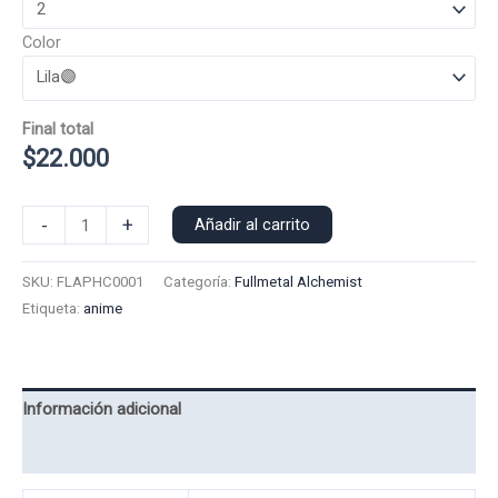
Color
Final total
$
22.000
Poleron
-
+
Añadir al carrito
Capucha
Alphonse
SKU:
FLAPHC0001
Categoría:
Fullmetal Alchemist
0001
Etiqueta:
anime
cantidad
Información adicional
Valoraciones (0)