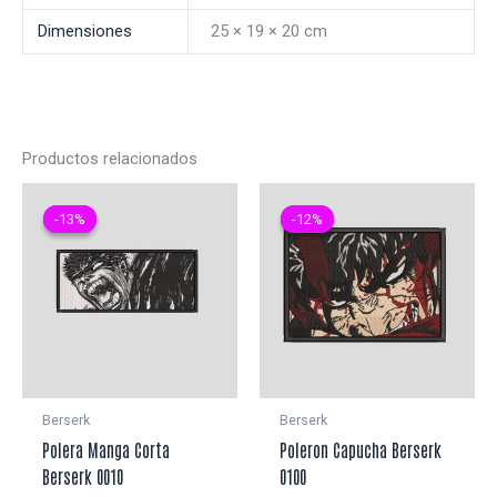
Dimensiones
25 × 19 × 20 cm
Productos relacionados
-13%
-13%
-12%
-12%
Berserk
Berserk
Polera Manga Corta
Poleron Capucha Berserk
Berserk 0010
0100