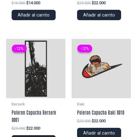
El
El
El
El
$
16.000
$
14.000
$
25.000
$
22.000
precio
precio
precio
precio
original
actual
original
actual
Añadir al carrito
Añadir al carrito
era:
es:
era:
es:
$16.000.
$14.000.
$25.000.
$22.000.
-12%
-12%
-12%
-12%
Berserk
Baki
Poleron Capucha Berserk
Poleron Capucha Baki 0010
0001
El
El
$
25.000
$
22.000
precio
precio
El
El
$
25.000
$
22.000
original
actual
Añadir al carrito
precio
precio
era:
es: