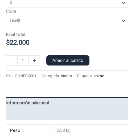
Color
Final total
$
22.000
Poleron
-
+
Añadir al carrito
Capucha
Banana
SKU:
BNNFC0001
Categoría:
Varios
Etiqueta:
anime
Fish
0001
cantidad
Información adicional
Valoraciones (0)
Peso
2,38 kg