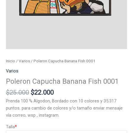
Inicio
/
Varios
/ Poleron Capucha Banana Fish 0001
Varios
Poleron Capucha Banana Fish 0001
El
El
$
25.000
$
22.000
precio
precio
Prenda 100 % Algodon, Bordado con 10 colores y 35.317
original
actual
puntos. para cambio de colores y/o tamaño enviar mensaje
era:
es:
vía correo, wsp , instagram.
$25.000.
$22.000.
Talla
*