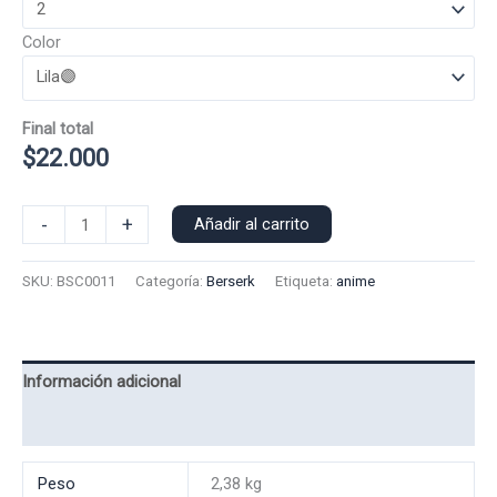
Color
Final total
$
22.000
Poleron
-
+
Añadir al carrito
Capucha
Berserk
SKU:
BSC0011
Categoría:
Berserk
Etiqueta:
anime
0011
cantidad
Información adicional
Valoraciones (0)
Peso
2,38 kg