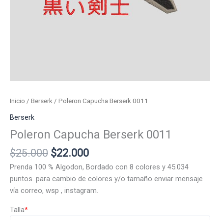
Inicio
/
Berserk
/ Poleron Capucha Berserk 0011
Berserk
Poleron Capucha Berserk 0011
El
El
$
25.000
$
22.000
precio
precio
Prenda 100 % Algodon, Bordado con 8 colores y 45.034
original
actual
puntos. para cambio de colores y/o tamaño enviar mensaje
era:
es:
vía correo, wsp , instagram.
$25.000.
$22.000.
Talla
*