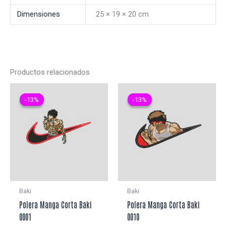
Dimensiones
25 × 19 × 20 cm
Productos relacionados
-13%
-13%
-13%
-13%
Baki
Baki
Polera Manga Corta Baki
Polera Manga Corta Baki
0001
0010