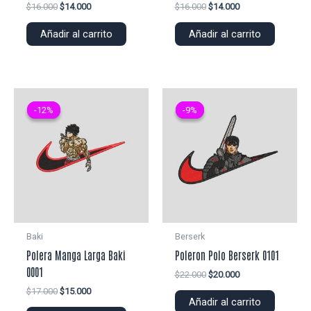
El
El
El
El
$
16.000
$
14.000
$
16.000
$
14.000
precio
precio
precio
precio
original
actual
original
actual
Añadir al carrito
Añadir al carrito
era:
es:
era:
es:
$16.000.
$14.000.
$16.000.
$14.000.
-12%
-12%
-9%
-9%
Baki
Berserk
Polera Manga Larga Baki
Poleron Polo Berserk 0101
0001
El
El
$
22.000
$
20.000
precio
precio
El
El
$
17.000
$
15.000
original
actual
Añadir al carrito
precio
precio
era:
es: