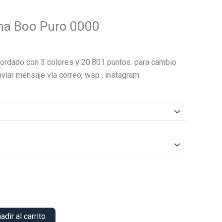
ha Boo Puro 0000
El
precio
ordado con 3 colores y 20.801 puntos. para cambio
actual
viar mensaje vía correo, wsp , instagram.
es:
.
$20.000.
adir al carrito