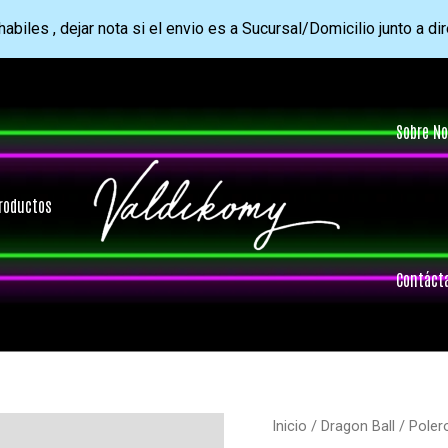
abiles , dejar nota si el envio es a Sucursal/Domicilio junto a di
Sobre No
roductos
Contáct
Inicio
/
Dragon Ball
/ Poler