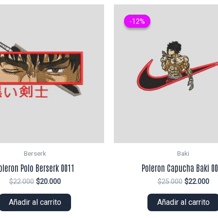
-12%
-12%
Berserk
Baki
oleron Polo Berserk 0011
Poleron Capucha Baki 0
El
El
El
El
$
22.000
$
20.000
$
25.000
$
22.000
precio
precio
precio
pr
original
actual
original
ac
Añadir al carrito
Añadir al carrito
era:
es:
era:
es:
$22.000.
$20.000.
$25.000.
$2