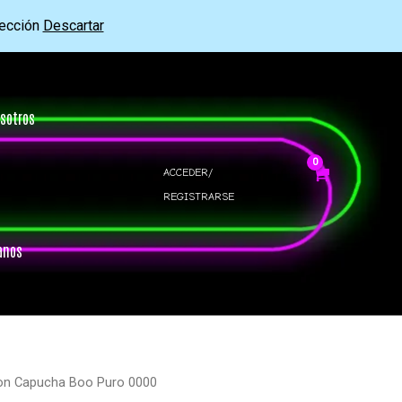
rección
Descartar
sotros
ACCEDER/
REGISTRARSE
anos
on Capucha Boo Puro 0000