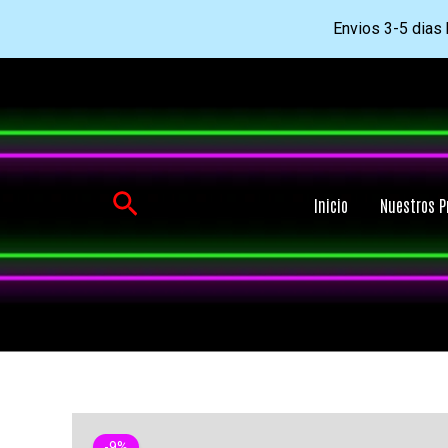
Envios 3-5 dias h
Ir
al
contenido
Buscar
Inicio
Nuestros P
-9%