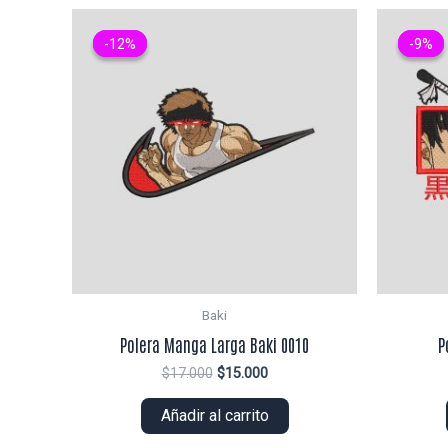
-12%
-12%
-9%
-9%
Baki
Polera Manga Larga Baki 0010
P
El
El
$
17.000
$
15.000
precio
precio
original
actual
Añadir al carrito
era:
es:
$17.000.
$15.000.