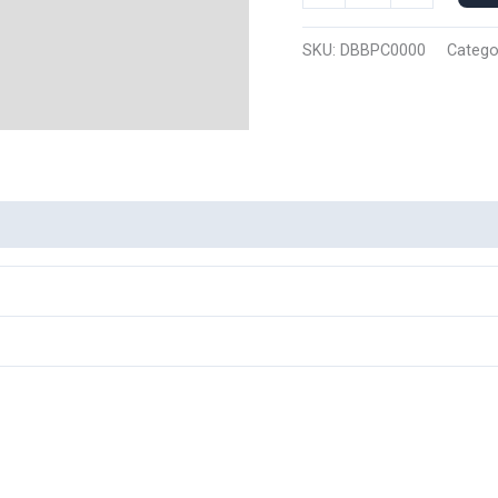
Capucha
Boo
SKU:
DBBPC0000
Catego
Puro
0000
cantidad