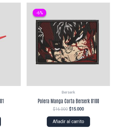
-6%
-6%
Berserk
001
Polera Manga Corta Berserk 0100
El
El
$
16.000
$
15.000
ecio
precio
precio
tual
original
actual
Añadir al carrito
era:
es:
2.000.
$16.000.
$15.000.