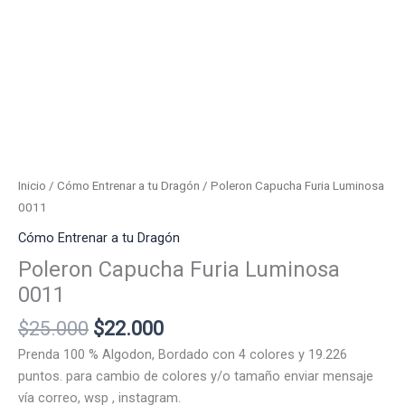
Inicio
/
Cómo Entrenar a tu Dragón
/ Poleron Capucha Furia Luminosa
0011
Cómo Entrenar a tu Dragón
Poleron Capucha Furia Luminosa
0011
El
El
$
25.000
$
22.000
precio
precio
Prenda 100 % Algodon, Bordado con 4 colores y 19.226
original
actual
puntos. para cambio de colores y/o tamaño enviar mensaje
era:
es:
vía correo, wsp , instagram.