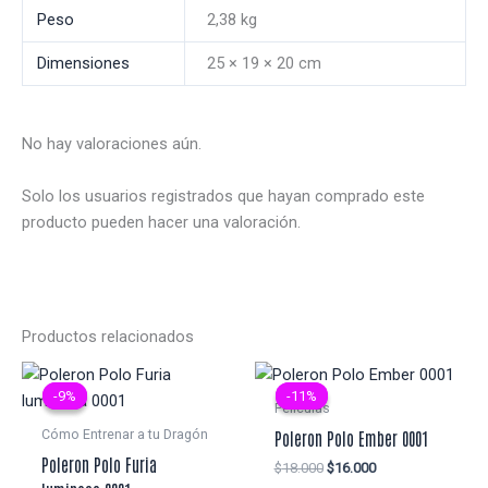
Peso
2,38 kg
Dimensiones
25 × 19 × 20 cm
No hay valoraciones aún.
Solo los usuarios registrados que hayan comprado este
producto pueden hacer una valoración.
Productos relacionados
-9%
-9%
-11%
-11%
Peliculas
Cómo Entrenar a tu Dragón
Poleron Polo Ember 0001
Poleron Polo Furia
El
El
$
18.000
$
16.000
precio
precio