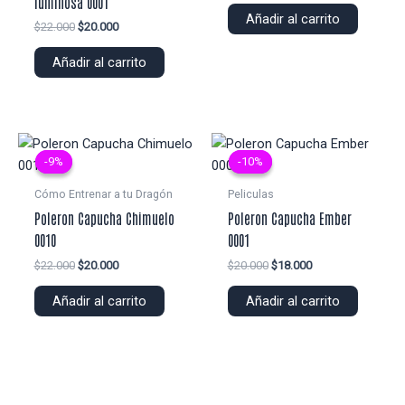
luminosa 0001
original
actual
Añadir al carrito
El
El
$
22.000
$
20.000
era:
es:
precio
precio
$18.000.
$16.000.
original
actual
Añadir al carrito
era:
es:
$22.000.
$20.000.
-9%
-9%
-10%
-10%
Cómo Entrenar a tu Dragón
Peliculas
Poleron Capucha Chimuelo
Poleron Capucha Ember
0010
0001
El
El
El
El
$
22.000
$
20.000
$
20.000
$
18.000
precio
precio
precio
precio
original
actual
original
actual
Añadir al carrito
Añadir al carrito
era:
es:
era:
es:
$22.000.
$20.000.
$20.000.
$18.000.