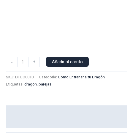
$25.000.
$22.000.
Poleron
-
+
Añadir al carrito
Capucha
Furia
SKU:
DFUC0010
Categoría:
Cómo Entrenar a tu Dragón
Luminosa
Etiquetas:
dragon
,
parejas
0011
cantidad
Información adicional
Valoraciones (0)