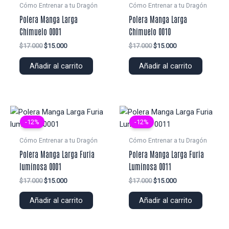
Cómo Entrenar a tu Dragón
Cómo Entrenar a tu Dragón
Polera Manga Larga
Polera Manga Larga
Chimuelo 0001
Chimuelo 0010
El
El
El
El
$
17.000
$
15.000
$
17.000
$
15.000
precio
precio
precio
precio
original
actual
original
actual
Añadir al carrito
Añadir al carrito
era:
es:
era:
es:
$17.000.
$15.000.
$17.000.
$15.000.
-12%
-12%
Cómo Entrenar a tu Dragón
Cómo Entrenar a tu Dragón
Polera Manga Larga Furia
Polera Manga Larga Furia
luminosa 0001
Luminosa 0011
El
El
El
El
$
17.000
$
15.000
$
17.000
$
15.000
precio
precio
precio
precio
original
actual
original
actual
Añadir al carrito
Añadir al carrito
era:
es:
era:
es:
$17.000.
$15.000.
$17.000.
$15.000.