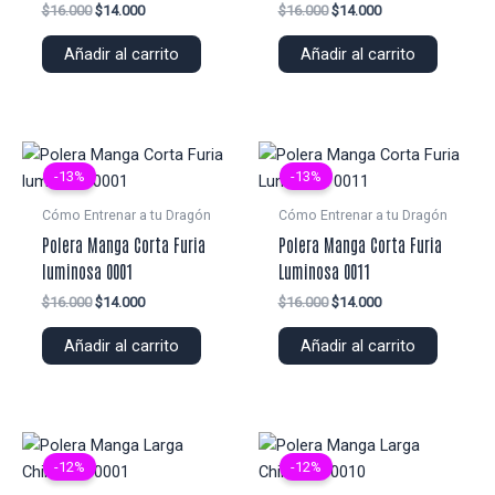
El
El
El
El
$
16.000
$
14.000
$
16.000
$
14.000
precio
precio
precio
precio
original
actual
original
actual
Añadir al carrito
Añadir al carrito
era:
es:
era:
es:
$16.000.
$14.000.
$16.000.
$14.000.
-13%
-13%
Cómo Entrenar a tu Dragón
Cómo Entrenar a tu Dragón
Polera Manga Corta Furia
Polera Manga Corta Furia
luminosa 0001
Luminosa 0011
El
El
El
El
$
16.000
$
14.000
$
16.000
$
14.000
precio
precio
precio
precio
original
actual
original
actual
Añadir al carrito
Añadir al carrito
era:
es:
era:
es:
$16.000.
$14.000.
$16.000.
$14.000.
-12%
-12%