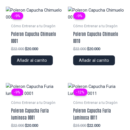
-9%
-9%
Cómo Entrenar a tu Dragón
Cómo Entrenar a tu Dragón
Poleron Capucha Chimuelo
Poleron Capucha Chimuelo
0001
0010
El
El
El
El
$
22.000
$
20.000
$
22.000
$
20.000
precio
precio
precio
precio
original
actual
original
actual
Añadir al carrito
Añadir al carrito
era:
es:
era:
es:
$22.000.
$20.000.
$22.000.
$20.000.
-9%
-12%
Cómo Entrenar a tu Dragón
Cómo Entrenar a tu Dragón
Poleron Capucha Furia
Poleron Capucha Furia
luminosa 0001
Luminosa 0011
El
El
El
El
$
22.000
$
20.000
$
25.000
$
22.000