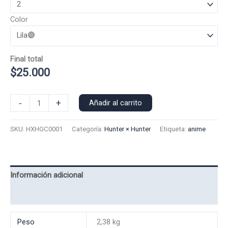
Color
Final total
$
25.000
Poleron
-
+
Añadir al carrito
Capucha
Gon
SKU:
HXHGC0001
Categoría:
Hunter × Hunter
Etiqueta:
anime
0001
cantidad
Información adicional
Valoraciones (0)
Peso
2,38 kg