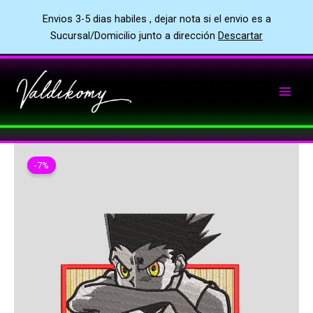
Envios 3-5 dias habiles , dejar nota si el envio es a
Sucursal/Domicilio junto a dirección
Descartar
Ir
al
contenido
-7%