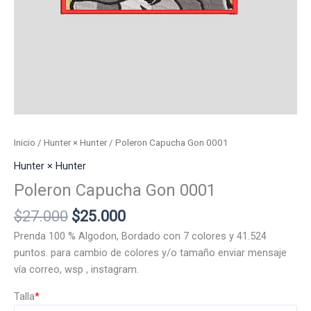
Inicio
/
Hunter × Hunter
/ Poleron Capucha Gon 0001
Hunter × Hunter
Poleron Capucha Gon 0001
El
El
$
27.000
$
25.000
precio
precio
Prenda 100 % Algodon, Bordado con 7 colores y 41.524
original
actual
puntos. para cambio de colores y/o tamaño enviar mensaje
era:
es:
vía correo, wsp , instagram.
$27.000.
$25.000.
Talla
*