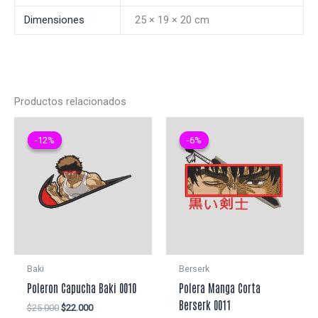
Dimensiones
25 × 19 × 20 cm
Productos relacionados
-12%
-12%
-6%
-6%
Baki
Berserk
Poleron Capucha Baki 0010
Polera Manga Corta
Berserk 0011
El
El
$
25.000
$
22.000