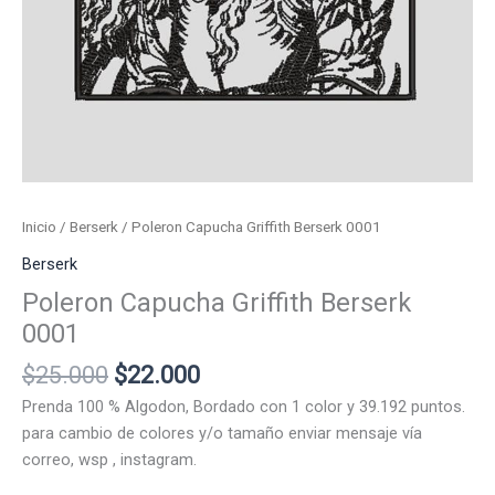
Inicio
/
Berserk
/ Poleron Capucha Griffith Berserk 0001
Berserk
Poleron Capucha Griffith Berserk
0001
El
El
$
25.000
$
22.000
precio
precio
Prenda 100 % Algodon, Bordado con 1 color y 39.192 puntos.
original
actual
para cambio de colores y/o tamaño enviar mensaje vía
era:
es:
correo, wsp , instagram.
$25.000.
$22.000.