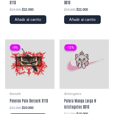
0110
0010
El
El
El
El
$
25.000
$
22.000
$
25.000
$
22.000
precio
precio
precio
precio
original
actual
original
actual
Añadir al carrito
Añadir al carrito
era:
es:
era:
es:
$25.000.
$22.000.
$25.000.
$22.000.
-9%
-9%
-12%
-12%
Berserk
Aristogatos
Poleron Polo Berserk 0110
Polera Manga Larga N
Aristogatos 0010
El
El
$
22.000
$
20.000
precio
precio
El
El
$
17.000
$
15.000