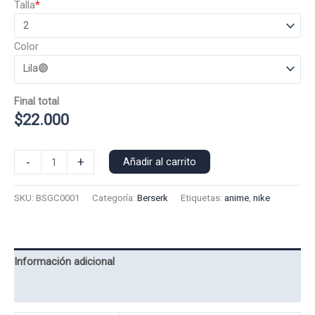
Talla
*
Color
Final total
$
22.000
Poleron
-
+
Añadir al carrito
Capucha
Griffith
SKU:
BSGC0001
Categoría:
Berserk
Etiquetas:
anime
,
nike
Berserk
0001
cantidad
Información adicional
Valoraciones (0)