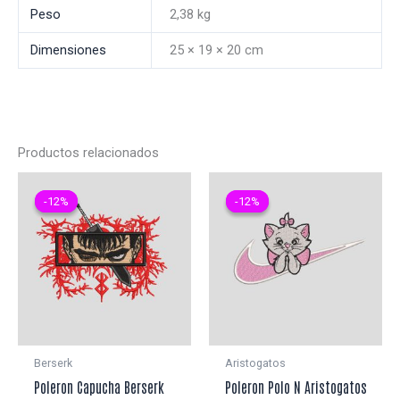
Peso
2,38 kg
Dimensiones
25 × 19 × 20 cm
Productos relacionados
-12%
-12%
-12%
-12%
Berserk
Aristogatos
Poleron Capucha Berserk
Poleron Polo N Aristogatos