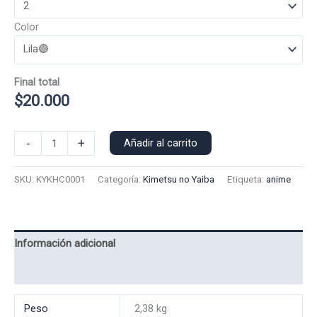
Color
Final total
$
20.000
Poleron
-
+
Añadir al carrito
Capucha
Kokushibo
SKU:
KYKHC0001
Categoría:
Kimetsu no Yaiba
Etiqueta:
anime
0001
cantidad
Información adicional
Valoraciones (0)
Peso
2,38 kg