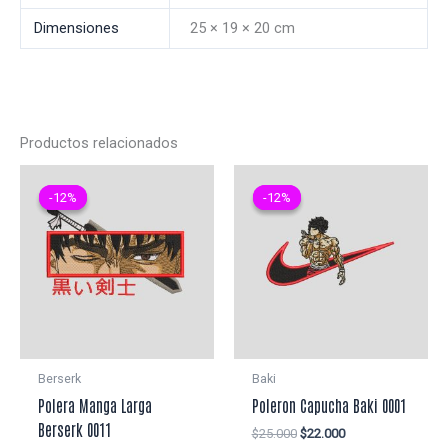
Dimensiones
25 × 19 × 20 cm
Productos relacionados
-12%
-12%
-12%
-12%
Berserk
Baki
Polera Manga Larga
Poleron Capucha Baki 0001
Berserk 0011
El
El
$
25.000
$
22.000