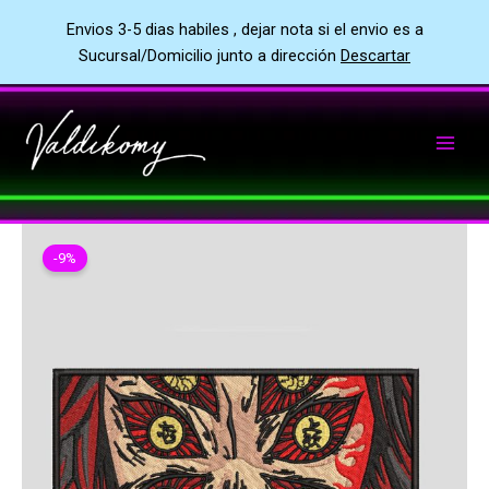
Envios 3-5 dias habiles , dejar nota si el envio es a
Sucursal/Domicilio junto a dirección
Descartar
Ir
al
contenido
-9%