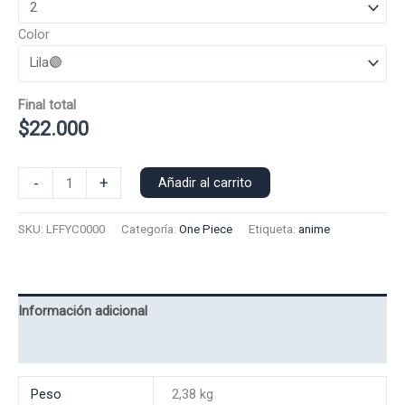
Color
Final total
$
22.000
Poleron
-
+
Añadir al carrito
Capucha
Luffy
SKU:
LFFYC0000
Categoría:
One Piece
Etiqueta:
anime
0000-
A
cantidad
Información adicional
Valoraciones (0)
Peso
2,38 kg