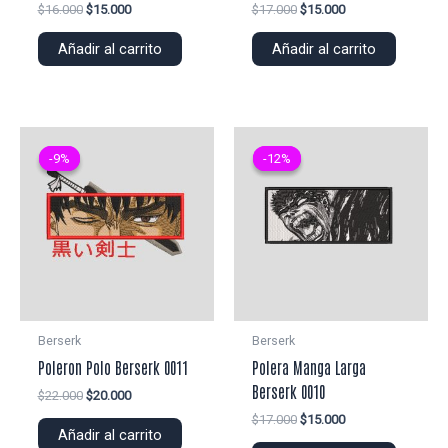
El
El
El
El
$
16.000
$
15.000
$
17.000
$
15.000
precio
precio
precio
precio
original
actual
original
actual
Añadir al carrito
Añadir al carrito
era:
es:
era:
es:
$16.000.
$15.000.
$17.000.
$15.000.
-9%
-9%
-12%
-12%
Berserk
Berserk
Poleron Polo Berserk 0011
Polera Manga Larga
Berserk 0010
El
El
$
22.000
$
20.000
precio
precio
El
El
$
17.000
$
15.000
original
actual
Añadir al carrito
precio
precio
era:
es: