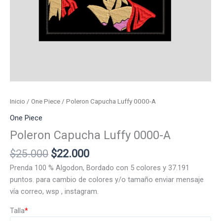
Inicio
/
One Piece
/ Poleron Capucha Luffy 0000-A
One Piece
Poleron Capucha Luffy 0000-A
El
El
$
25.000
$
22.000
precio
precio
Prenda 100 % Algodon, Bordado con 5 colores y 37.191
original
actual
puntos. para cambio de colores y/o tamaño enviar mensaje
era:
es:
vía correo, wsp , instagram.
$25.000.
$22.000.
Talla
*