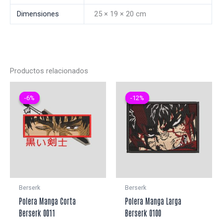
Dimensiones
25 × 19 × 20 cm
Productos relacionados
-6%
-6%
-12%
-12%
Berserk
Berserk
Polera Manga Corta
Polera Manga Larga
Berserk 0011
Berserk 0100