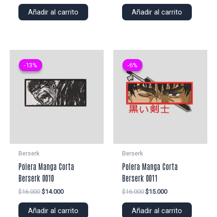
precio
precio
precio
precio
original
actual
original
actual
Añadir al carrito
Añadir al carrito
era:
es:
era:
es:
$25.000.
$22.000.
$22.000.
$20.000.
-13%
-13%
-6%
-6%
Berserk
Berserk
Polera Manga Corta
Polera Manga Corta
Berserk 0010
Berserk 0011
El
El
El
El
$
16.000
$
14.000
$
16.000
$
15.000
precio
precio
precio
precio
original
actual
original
actual
Añadir al carrito
Añadir al carrito
era:
es:
era:
es: