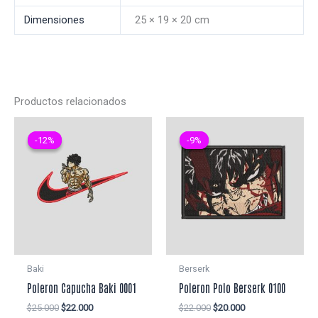
Dimensiones
25 × 19 × 20 cm
Productos relacionados
-12%
-12%
-9%
-9%
Baki
Berserk
Poleron Capucha Baki 0001
Poleron Polo Berserk 0100
El
El
El
El
$
25.000
$
22.000
$
22.000
$
20.000