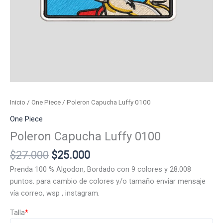
Inicio
/
One Piece
/ Poleron Capucha Luffy 0100
One Piece
Poleron Capucha Luffy 0100
El
El
$
27.000
$
25.000
precio
precio
Prenda 100 % Algodon, Bordado con 9 colores y 28.008
original
actual
puntos. para cambio de colores y/o tamaño enviar mensaje
era:
es:
vía correo, wsp , instagram.
$27.000.
$25.000.
Talla
*