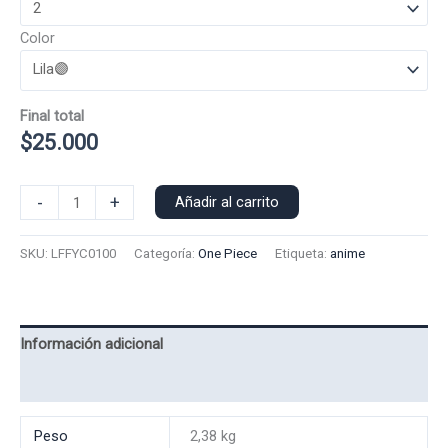
Color
Final total
$
25.000
Poleron
-
+
Añadir al carrito
Capucha
Luffy
SKU:
LFFYC0100
Categoría:
One Piece
Etiqueta:
anime
0100
cantidad
Información adicional
Valoraciones (0)
Peso
2,38 kg