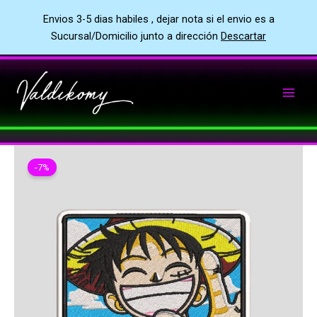
Envios 3-5 dias habiles , dejar nota si el envio es a
Sucursal/Domicilio junto a dirección
Descartar
Ir
al
contenido
-7%