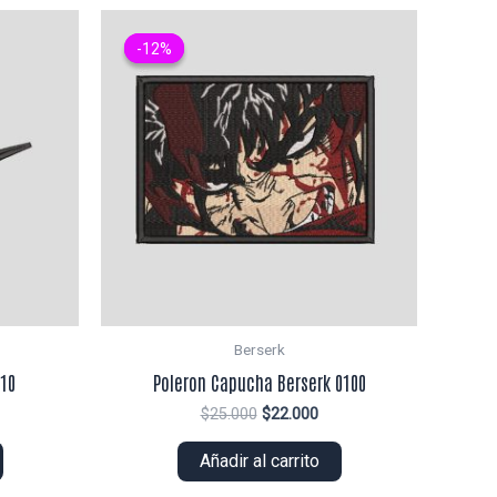
-12%
-12%
Berserk
010
Poleron Capucha Berserk 0100
El
El
$
25.000
$
22.000
ecio
precio
precio
tual
original
actual
Añadir al carrito
era:
es:
2.000.
$25.000.
$22.000.