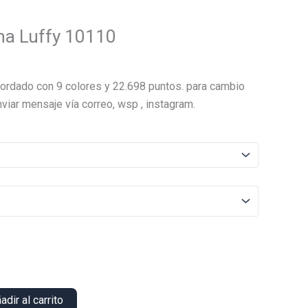
ha Luffy 10110
El
precio
ordado con 9 colores y 22.698 puntos. para cambio
actual
viar mensaje vía correo, wsp , instagram.
es:
.
$22.000.
adir al carrito