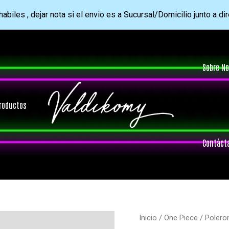
abiles , dejar nota si el envio es a Sucursal/Domicilio junto a di
Sobre No
roductos
Contáct
Inicio
/
One Piece
/ Polero