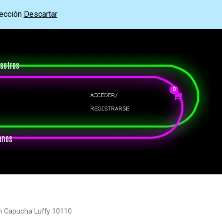
rección
Descartar
sotros
ACCEDER/
REGISTRARSE
anos
n Capucha Luffy 10110