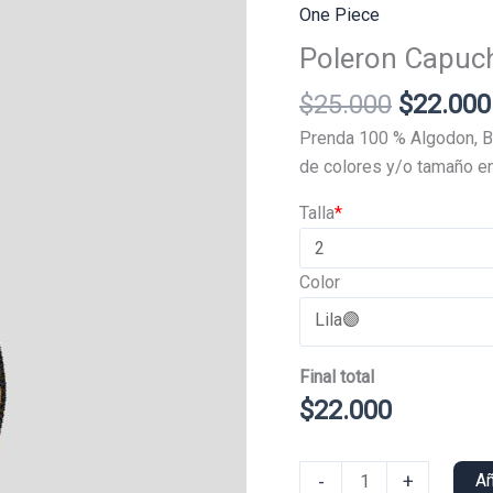
One Piece
Poleron Capuc
El
$
25.000
$
22.000
precio
Prenda 100 % Algodon, B
original
de colores y/o tamaño en
era:
Talla
*
$25.000
Color
Final total
$
22.000
Poleron
-
+
Añ