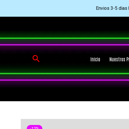
Envios 3-5 dias h
Ir
al
contenido
Buscar
Inicio
Nuestros P
-12%