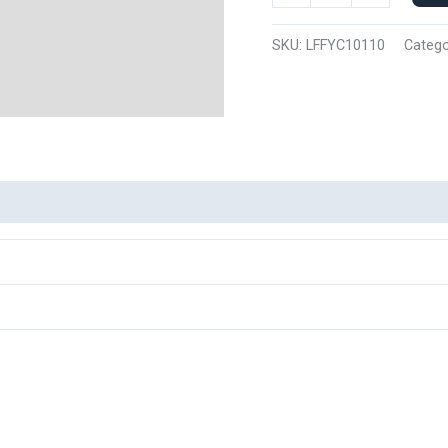
Capucha
Luffy
SKU:
LFFYC10110
Catego
10110
cantidad