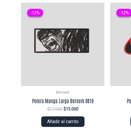
-12%
-12%
-12%
-12%
Berserk
Polera Manga Larga Berserk 0010
Po
El
El
$
17.000
$
15.000
precio
precio
original
actual
Añadir al carrito
era:
es:
$17.000.
$15.000.