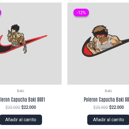
-12%
-12%
Baki
Baki
leron Capucha Baki 0001
Poleron Capucha Baki 0
El
El
El
El
$
25.000
$
22.000
$
25.000
$
22.000
precio
precio
precio
pr
original
actual
original
ac
Añadir al carrito
Añadir al carrito
era:
es:
era:
es:
$25.000.
$22.000.
$25.000.
$2