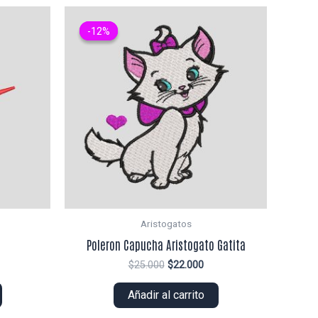
-12%
-12%
Aristogatos
Poleron Capucha Aristogato Gatita
El
El
$
25.000
$
22.000
ecio
precio
precio
tual
original
actual
Añadir al carrito
era:
es:
0.000.
$25.000.
$22.000.