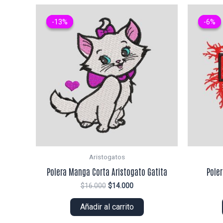
-13%
-13%
-6%
-6%
Aristogatos
Polera Manga Corta Aristogato Gatita
Pole
El
El
$
16.000
$
14.000
precio
precio
original
actual
Añadir al carrito
era:
es:
$16.000.
$14.000.