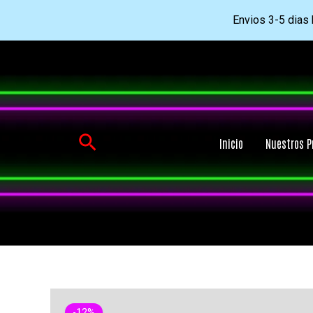
Envios 3-5 dias h
Ir
al
contenido
Buscar
Inicio
Nuestros P
-12%