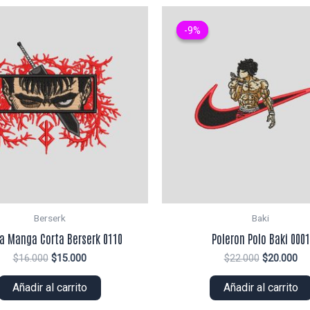
-9%
-9%
Berserk
Baki
ra Manga Corta Berserk 0110
Poleron Polo Baki 0001
El
El
El
El
$
16.000
$
15.000
$
22.000
$
20.000
precio
precio
precio
pr
original
actual
original
ac
Añadir al carrito
Añadir al carrito
era:
es:
era:
es:
$16.000.
$15.000.
$22.000.
$2