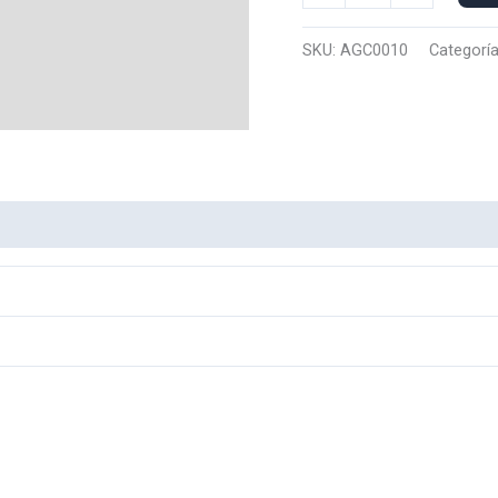
Capucha
N
SKU:
AGC0010
Categorí
Aristogatos
0010
cantidad