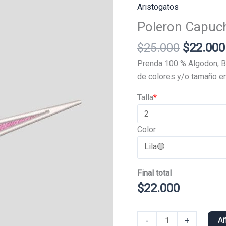
Aristogatos
Poleron Capuch
El
$
25.000
$
22.000
precio
Prenda 100 % Algodon, B
original
de colores y/o tamaño en
era:
Talla
*
$25.000
Color
Final total
$
22.000
Poleron
-
+
Añ