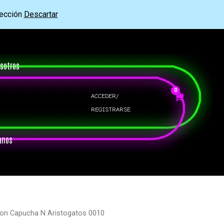
rección
Descartar
sotros
ACCEDER/
REGISTRARSE
anos
ron Capucha N Aristogatos 0010