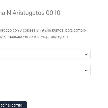
a N Aristogatos 0010
El
precio
ordado con 3 colores y 19.248 puntos. para cambio
actual
viar mensaje vía correo, wsp , instagram.
es:
.
$22.000.
adir al carrito