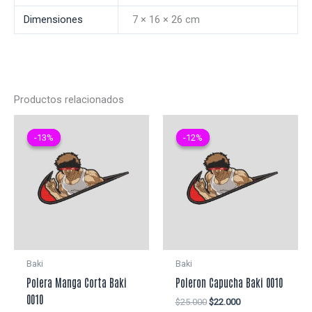
Dimensiones
7 × 16 × 26 cm
Productos relacionados
-13%
-13%
-12%
-12%
Baki
Baki
Polera Manga Corta Baki
Poleron Capucha Baki 0010
0010
El
El
$
25.000
$
22.000