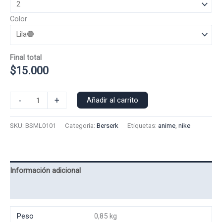
Color
Final total
$
15.000
Polera
-
+
Añadir al carrito
Manga
Larga
SKU:
BSML0101
Categoría:
Berserk
Etiquetas:
anime
,
nike
Berserk
0101
cantidad
Información adicional
Valoraciones (0)
Peso
0,85 kg