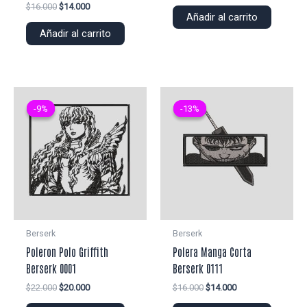
precio
precio
El
El
$
16.000
$
14.000
original
actual
Añadir al carrito
precio
precio
era:
es:
original
actual
Añadir al carrito
$25.000.
$22.000.
era:
es:
$16.000.
$14.000.
-9%
-9%
-13%
-13%
Berserk
Berserk
Poleron Polo Griffith
Polera Manga Corta
Berserk 0001
Berserk 0111
El
El
El
El
$
22.000
$
20.000
$
16.000
$
14.000
precio
precio
precio
precio