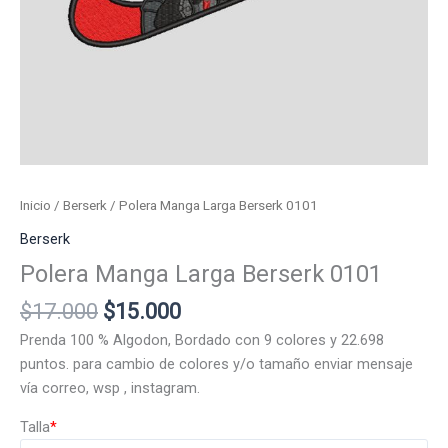
Inicio
/
Berserk
/ Polera Manga Larga Berserk 0101
Berserk
Polera Manga Larga Berserk 0101
El
El
$
17.000
$
15.000
precio
precio
Prenda 100 % Algodon, Bordado con 9 colores y 22.698
original
actual
puntos. para cambio de colores y/o tamaño enviar mensaje
era:
es:
vía correo, wsp , instagram.
$17.000.
$15.000.
Talla
*