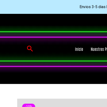
Envios 3-5 dias h
Ir
al
contenido
Buscar
Inicio
Nuestros P
-10%