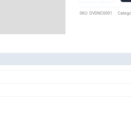
Capucha
Nike
SKU:
DVDNC0001
Catego
Dama
0001
cantidad