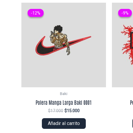
-12%
-12%
-9%
-9%
Baki
Polera Manga Larga Baki 0001
P
El
El
$
17.000
$
15.000
precio
precio
original
actual
Añadir al carrito
era:
es:
$17.000.
$15.000.