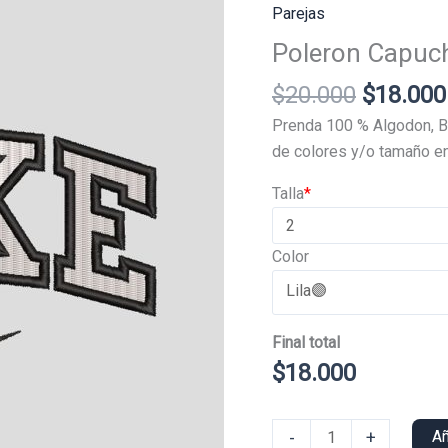
Parejas
Poleron Capuc
El
$
20.000
$
18.000
precio
Prenda 100 % Algodon, B
original
de colores y/o tamaño en
era:
Talla
*
$20.000
Color
Final total
$
18.000
Poleron
-
+
Añ