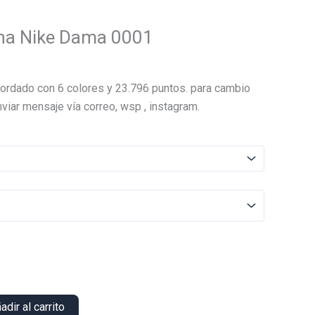
ha Nike Dama 0001
El
precio
ordado con 6 colores y 23.796 puntos. para cambio
actual
viar mensaje vía correo, wsp , instagram.
es:
.
$18.000.
adir al carrito