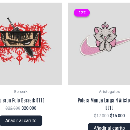
-12%
-12%
Berserk
Aristogatos
oleron Polo Berserk 0110
Polera Manga Larga N Arist
0010
El
El
$
22.000
$
20.000
precio
precio
El
El
$
17.000
$
15.000
original
actual
Añadir al carrito
precio
pr
era:
es:
original
ac
Añadir al carrito
$22.000.
$20.000.