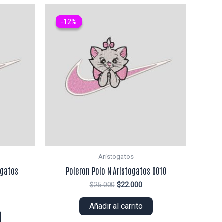
-12%
-12%
Aristogatos
ogatos
Poleron Polo N Aristogatos 0010
El
El
$
25.000
$
22.000
precio
precio
original
actual
Añadir al carrito
ecio
era:
es:
tual
$25.000.
$22.000.