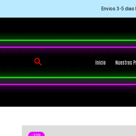
Envios 3-5 dias h
Ir
al
contenido
Buscar
Inicio
Nuestros P
-10%