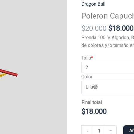
Dragon Ball
Poleron Capuc
El
$
20.000
$
18.000
precio
Prenda 100 % Algodon, B
original
de colores y/o tamaño en
era:
Talla
*
$20.000
Color
Final total
$
18.000
Poleron
-
+
Añ