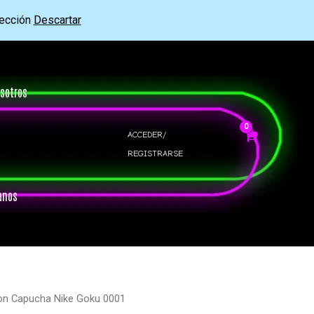
rección
Descartar
sotros
ACCEDER/
REGISTRARSE
anos
on Capucha Nike Goku 0001