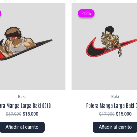
-12%
-12%
Baki
Baki
era Manga Larga Baki 0010
Polera Manga Larga Baki 
El
El
El
El
$
17.000
$
15.000
$
17.000
$
15.000
precio
precio
precio
pr
original
actual
original
ac
Añadir al carrito
Añadir al carrito
era:
es:
era:
es:
$17.000.
$15.000.
$17.000.
$1