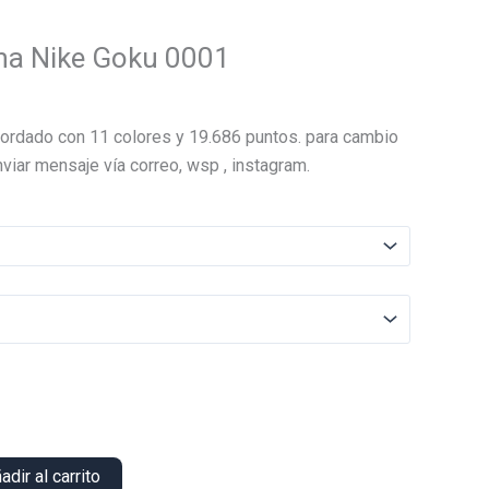
ha Nike Goku 0001
El
precio
ordado con 11 colores y 19.686 puntos. para cambio
actual
viar mensaje vía correo, wsp , instagram.
es:
.
$18.000.
adir al carrito