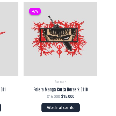
-6%
-6%
Berserk
0001
Polera Manga Corta Berserk 0110
El
El
$
16.000
$
15.000
ecio
precio
precio
tual
original
actual
Añadir al carrito
era:
es:
5.000.
$16.000.
$15.000.