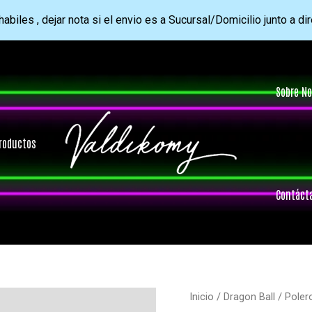
abiles , dejar nota si el envio es a Sucursal/Domicilio junto a di
Sobre No
roductos
Contáct
Inicio
/
Dragon Ball
/ Poler