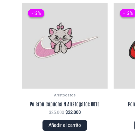
-12%
-12%
-12%
-12%
Aristogatos
Poleron Capucha N Aristogatos 0010
Pol
El
El
$
25.000
$
22.000
precio
precio
original
actual
Añadir al carrito
era:
es:
$25.000.
$22.000.