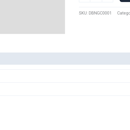
Capucha
Nike
SKU:
DBNGC0001
Catego
Goku
0001
cantidad