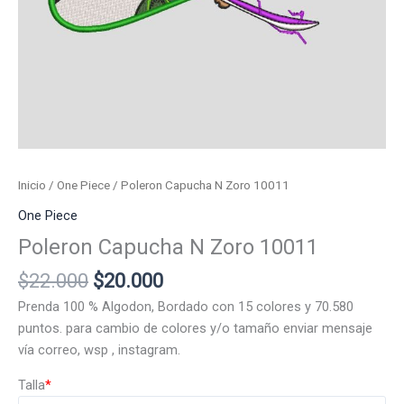
Inicio
/
One Piece
/ Poleron Capucha N Zoro 10011
One Piece
Poleron Capucha N Zoro 10011
El
El
$
22.000
$
20.000
precio
precio
Prenda 100 % Algodon, Bordado con 15 colores y 70.580
original
actual
puntos. para cambio de colores y/o tamaño enviar mensaje
era:
es:
vía correo, wsp , instagram.
$22.000.
$20.000.
Talla
*