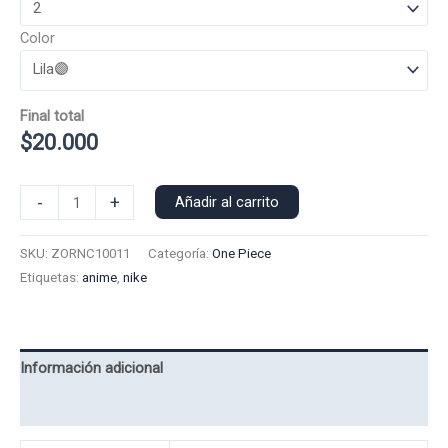
Color
Final total
$
20.000
Poleron
-
+
Añadir al carrito
Capucha
N
SKU:
ZORNC10011
Categoría:
One Piece
Zoro
Etiquetas:
anime
,
nike
10011
cantidad
Información adicional
Valoraciones (0)