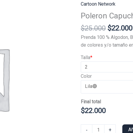
Cartoon Network
Poleron Capuc
El
$
25.000
$
22.000
precio
Prenda 100 % Algodon, B
original
de colores y/o tamaño en
era:
Talla
*
$25.000
Color
Final total
$
22.000
Poleron
-
+
Añ