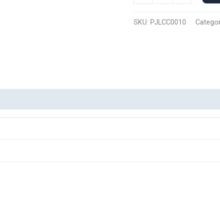
Capucha
Pajaro
SKU:
PJLCC0010
Categor
Loco
0010
cantidad