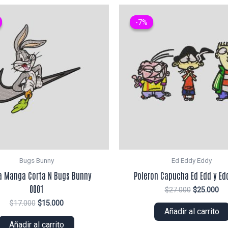
-7%
-7%
Bugs Bunny
Ed Eddy Eddy
a Manga Corta N Bugs Bunny
Poleron Capucha Ed Edd y Ed
0001
El
El
$
27.000
$
25.000
precio
pr
El
El
$
17.000
$
15.000
original
ac
Añadir al carrito
precio
precio
era:
es:
original
actual
Añadir al carrito
$27.000.
$2