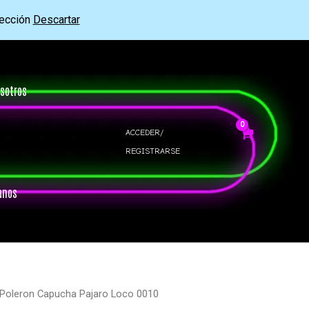
rección
Descartar
sotros
ACCEDER/
REGISTRARSE
anos
Poleron Capucha Pajaro Loco 0010