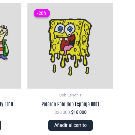
-20%
-20%
Bob Esponja
dy 0010
Poleron Polo Bob Esponja 0001
El
El
$
20.000
$
16.000
ecio
precio
precio
tual
original
actual
Añadir al carrito
era:
es:
5.000.
$20.000.
$16.000.