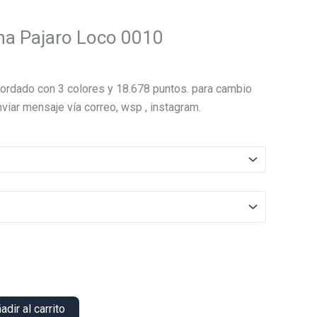
ha Pajaro Loco 0010
El
precio
ordado con 3 colores y 18.678 puntos. para cambio
actual
viar mensaje vía correo, wsp , instagram.
es:
.
$22.000.
adir al carrito