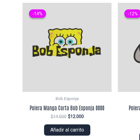
-14%
-14%
-12%
-12%
Bob Esponja
Polera Manga Corta Bob Esponja 0000
Poler
El
El
$
14.000
$
12.000
precio
precio
original
actual
Añadir al carrito
era:
es:
$14.000.
$12.000.